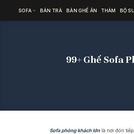
Bỏ
SOFA
BÀN TRÀ
BÀN GHẾ ĂN
THẢM
BỘ S
qua
nội
dung
99+ Ghế Sofa 
Sofa phòng khách lớn
là nơi đón tiế