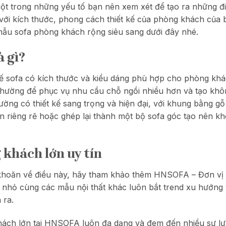
 một trong những yếu tố bạn nên xem xét để tạo ra những
ới kích thước, phong cách thiết kế của phòng khách của b
ẫu sofa phòng khách rộng siêu sang dưới đây nhé.
à gì?
hế sofa có kích thước và kiểu dáng phù hợp cho phòng kh
thường để phục vụ nhu cầu chỗ ngồi nhiều hơn và tạo khôn
ờng có thiết kế sang trọng và hiện đại, với khung bằng 
n riêng rẽ hoặc ghép lại thành một bộ sofa góc tạo nên kh
 khách lớn uy tín
hoăn về điều này, hãy tham khảo thêm HNSOFA – Đơn vị lâu
 nhỏ cùng các mẫu nội thất khác luôn bắt trend xu hướng
 ra.
hách lớn tại HNSOFA luôn đa dạng và đem đến nhiều sự lự