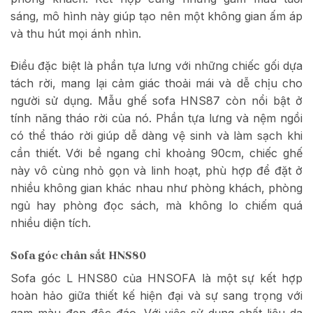
sáng, mô hình này giúp tạo nên một không gian ấm áp
và thu hút mọi ánh nhìn.
Điều đặc biệt là phần tựa lưng với những chiếc gối dựa
tách rời, mang lại cảm giác thoải mái và dễ chịu cho
người sử dụng. Mẫu ghế sofa HNS87 còn nổi bật ở
tính năng tháo rời của nó. Phần tựa lưng và nệm ngồi
có thể tháo rời giúp dễ dàng vệ sinh và làm sạch khi
cần thiết. Với bề ngang chỉ khoảng 90cm, chiếc ghế
này vô cùng nhỏ gọn và linh hoạt, phù hợp để đặt ở
nhiều không gian khác nhau như phòng khách, phòng
ngủ hay phòng đọc sách, mà không lo chiếm quá
nhiều diện tích.
Sofa góc chân sắt HNS80
Sofa góc L HNS80 của HNSOFA là một sự kết hợp
hoàn hảo giữa thiết kế hiện đại và sự sang trọng với
gam màu đen độc đáo. Với việc sử dụng chất liệu da