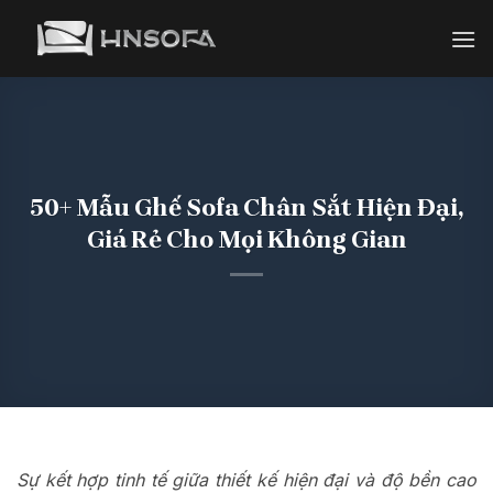
Bỏ
qua
nội
dung
50+ Mẫu Ghế Sofa Chân Sắt Hiện Đại,
Giá Rẻ Cho Mọi Không Gian
Sự kết hợp tinh tế giữa thiết kế hiện đại và độ bền cao