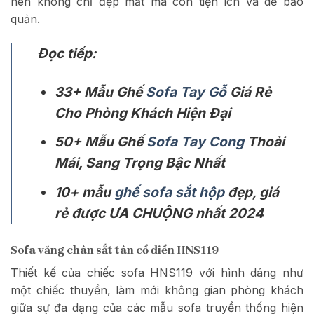
nên không chỉ đẹp mắt mà còn tiện ích và dễ bảo
quản.
Đọc tiếp:
33+ Mẫu Ghế
Sofa Tay Gỗ
Giá Rẻ
Cho Phòng Khách Hiện Đại
50+ Mẫu Ghế
Sofa Tay Cong
Thoải
Mái, Sang Trọng Bậc Nhất
10+ mẫu
ghế sofa sắt hộp
đẹp, giá
rẻ được ƯA CHUỘNG nhất 2024
Sofa văng chân sắt tân cổ điển HNS119
Thiết kế của chiếc sofa HNS119 với hình dáng như
một chiếc thuyền, làm mới không gian phòng khách
giữa sự đa dạng của các mẫu sofa truyền thống hiện