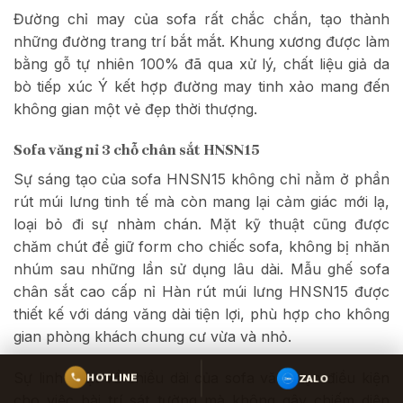
Đường chỉ may của sofa rất chắc chắn, tạo thành
những đường trang trí bắt mắt. Khung xương được làm
bằng gỗ tự nhiên 100% đã qua xử lý, chất liệu giả da
bò tiếp xúc Ý kết hợp đường may tinh xảo mang đến
không gian một vẻ đẹp thời thượng.
Sofa văng nỉ 3 chỗ chân sắt HNSN15
Sự sáng tạo của sofa HNSN15 không chỉ nằm ở phần
rút múi lưng tinh tế mà còn mang lại cảm giác mới lạ,
loại bỏ đi sự nhàm chán. Mặt kỹ thuật cũng được
chăm chút để giữ form cho chiếc sofa, không bị nhăn
nhúm sau những lần sử dụng lâu dài. Mẫu ghế sofa
chân sắt cao cấp nỉ Hàn rút múi lưng HNSN15 được
thiết kế với dáng văng dài tiện lợi, phù hợp cho không
gian phòng khách chung cư vừa và nhỏ.
Sự linh hoạt về chiều dài của sofa văng tạo điều kiện
ZALO
HOTLINE
cho việc bài trí sát tường mà không gây chiếm diện