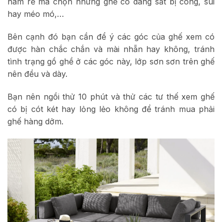
ham rẻ mà chọn những ghế có dáng sắt bị cong, sùi
hay méo mó,…
Bên cạnh đó bạn cần để ý các góc của ghế xem có
được hàn chắc chắn và mài nhẵn hay không, tránh
tình trạng gồ ghề ở các góc này, lớp sơn sơn trên ghế
nên đều và dày.
Bạn nên ngồi thử 10 phút và thử các tư thế xem ghế
có bị cót két hay lỏng lẻo không để tránh mua phải
ghế hàng dởm.