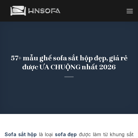
Bỏ
qua
nội
dung
57+ mẫu ghế sofa sắt hộp đẹp, giá rẻ
được ƯA CHUỘNG nhất 2026
Sofa sắt hộp
là loại
sofa đẹp
được làm từ khung sắt