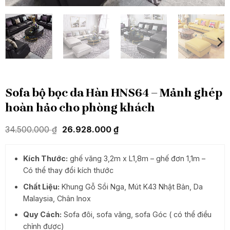
Sofa bộ bọc da Hàn HNS64 – Mảnh ghép
hoàn hảo cho phòng khách
Giá
Giá
34.500.000
₫
26.928.000
₫
gốc
hiện
là:
tại
34.500.000 ₫.
là:
Kích Thước:
ghế văng 3,2m x L1,8m – ghế đơn 1,1m
–
26.928.000 ₫.
Có thể thay đổi kích thước
Chất Liệu:
Khung Gỗ Sồi Nga, Mút K43 Nhật Bản, Da
Malaysia, Chân Inox
Quy Cách:
Sofa đôi, sofa văng, sofa Góc ( có thể điều
chỉnh được)