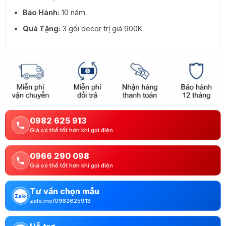
Bảo Hành:
10 năm
Quà Tặng:
3 gối decor trị giá 900K
0982 625 913
Giá có thể tốt hơn khi gọi điện
0966 290 098
Giá có thể tốt hơn khi gọi điện
Tư vấn chọn mẫu
Zalo
zalo.me/0982625913