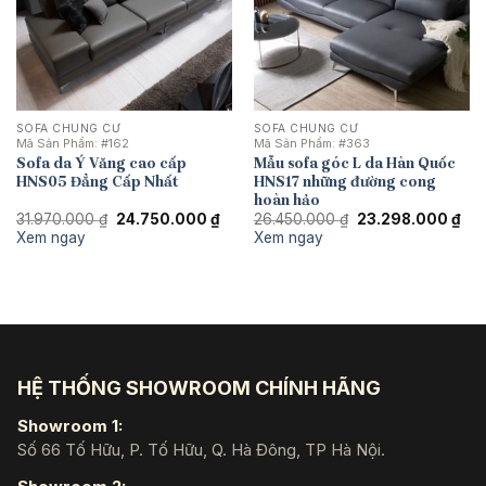
SOFA CHUNG CƯ
SOFA CHUNG CƯ
Mã Sản Phẩm:
#162
Mã Sản Phẩm:
#363
Sofa da Ý Văng cao cấp
Mẫu sofa góc L da Hàn Quốc
HNS05 Đẳng Cấp Nhất
HNS17 những đường cong
hoàn hảo
Giá
Giá
Giá
Giá
31.970.000
₫
24.750.000
₫
26.450.000
₫
23.298.000
₫
gốc
hiện
gốc
hiệ
Xem ngay
Xem ngay
là:
tại
là:
tại
31.970.000 ₫.
là:
26.450.000 ₫.
là:
24.750.000 ₫.
23.
HỆ THỐNG SHOWROOM CHÍNH HÃNG
Showroom 1:
Số 66 Tố Hữu, P. Tố Hữu, Q. Hà Đông, TP Hà Nội.