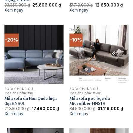
Giá
Giá
Giá
Giá
33.350.000
₫
25.806.000
₫
17.710.000
₫
12.650.000
₫
gốc
hiện
gốc
hiện
Xem ngay
Xem ngay
là:
tại
là:
tại
33.350.000 ₫.
là:
17.710.000 ₫.
là:
25.806.000 ₫.
12.65
-20%
-10%
SOFA CHUNG CƯ
SOFA CHUNG CƯ
Mã Sản Phẩm:
#101
Mã Sản Phẩm:
#508
Mẫu sofa da Hàn Quốc hiện
Mẫu sofa góc bọc da
đại HNS01
Microfiber HNS18
Giá
Giá
Giá
Giá
21.850.000
₫
17.490.000
₫
34.500.000
₫
31.119.000
₫
gốc
hiện
gốc
hiện
Xem ngay
Xem ngay
là:
tại
là:
tại
21.850.000 ₫.
là:
34.500.000 ₫.
là:
17.490.000 ₫.
31.11