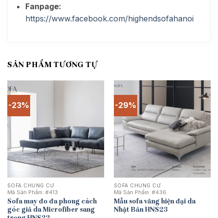
Fanpage:
https://www.facebook.com/highendsofahanoi
SẢN PHẨM TƯƠNG TỰ
-23%
-29%
SOFA CHUNG CƯ
SOFA CHUNG CƯ
Mã Sản Phẩm:
#413
Mã Sản Phẩm:
#436
Sofa may đo đa phong cách
Mẫu sofa văng hiện đại da
góc giả da Microfiber sang
Nhật Bản HNS23
trọng HNS22