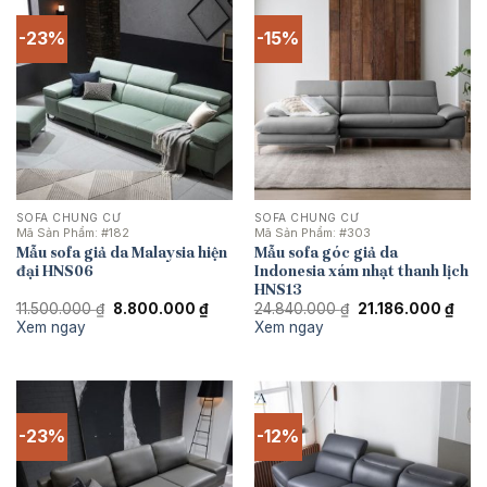
-23%
-15%
SOFA CHUNG CƯ
SOFA CHUNG CƯ
Mã Sản Phẩm:
#182
Mã Sản Phẩm:
#303
Mẫu sofa giả da Malaysia hiện
Mẫu sofa góc giả da
đại HNS06
Indonesia xám nhạt thanh lịch
HNS13
Giá
Giá
Giá
Giá
11.500.000
₫
8.800.000
₫
24.840.000
₫
21.186.000
₫
gốc
hiện
gốc
hiện
Xem ngay
Xem ngay
là:
tại
là:
tại
11.500.000 ₫.
là:
24.840.000 ₫.
là:
8.800.000 ₫.
21.1
-23%
-12%