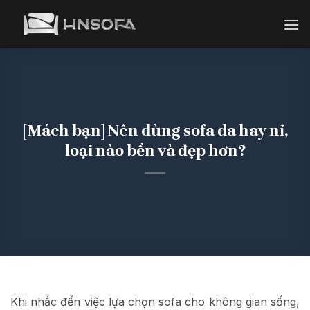
Bỏ
qua
nội
dung
[Mách bạn] Nên dùng sofa da hay nỉ,
loại nào bền và đẹp hơn?
Khi nhắc đến việc lựa chọn sofa cho không gian sống,