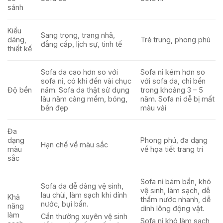
sánh
Kiểu
Sang trọng, trang nhã,
dáng,
Trẻ trung, phong phú
đẳng cấp, lịch sự, tinh tế
thiết kế
Sofa da cao hơn so với
Sofa nỉ kém hơn so
sofa nỉ, có khi đến vài chục
với sofa da, chỉ bền
Độ bền
năm. Sofa da thật sử dụng
trong khoảng 3 – 5
lâu năm càng mềm, bóng,
năm. Sofa nỉ dễ bị mất
bền đẹp
màu vải
Đa
dạng
Phong phú, đa dạng
Hạn chế về màu sắc
màu
về họa tiết trang trí
sắc
Sofa nỉ bám bẩn, khó
Sofa da dễ dàng vệ sinh,
vệ sinh, làm sạch, dễ
lau chùi, làm sạch khi dính
Khả
thấm nước nhanh, dễ
nước, bụi bẩn.
năng
dính lông động vật.
làm
Cần thường xuyên vệ sinh
Sofa nỉ khó làm sạch