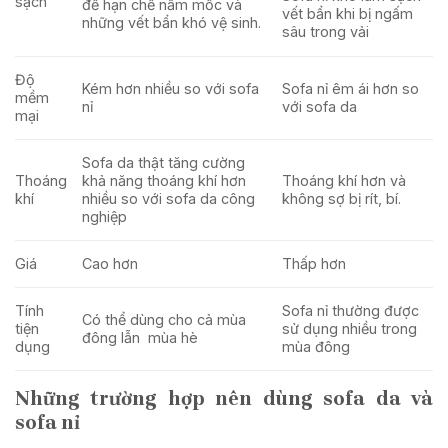
sạch
để hạn chế nấm mốc và
vết bẩn khi bị ngấm
những vết bẩn khó vệ sinh.
sâu trong vải
Độ
Kém hơn nhiều so với sofa
Sofa nỉ êm ái hơn so
mềm
nỉ
với sofa da
mại
Sofa da thật tăng cường
Thoáng
khả năng thoáng khí hơn
Thoáng khí hơn và
khí
nhiều so với sofa da công
không sợ bị rít, bí.
nghiệp
Giá
Cao hơn
Thấp hơn
Tính
Sofa nỉ thường được
Có thể dùng cho cả mùa
tiện
sử dụng nhiều trong
đông lẫn mùa hè
dụng
mùa đông
Những trường hợp nên dùng sofa da và
sofa nỉ