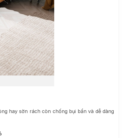
 hỏng hay sờn rách còn chống bụi bẩn và dễ dàng
ỏ