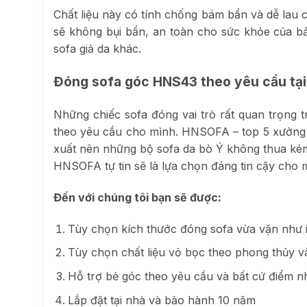
Chất liệu này có tính chống bám bẩn và dễ lau c
sẽ không bụi bẩn, an toàn cho sức khỏe của bả
sofa giả da khác.
Đóng
sofa góc HNS43
theo yêu cầu t
Những chiếc sofa đóng vai trò rất quan trọng 
theo yêu cầu cho mình. HNSOFA – top 5 xưởng sả
xuất nên những bộ sofa da bò Ý không thua kém
HNSOFA tự tin sẽ là lựa chọn đáng tin cậy cho mọ
Đến với chúng tôi bạn sẽ được:
Tùy chọn kích thước đóng sofa vừa vặn như 
Tùy chọn chất liệu vỏ bọc theo phong thủy v
Hỗ trợ bẻ góc theo yêu cầu và bất cứ điểm nh
Lắp đặt tại nhà và bảo hành 10 năm