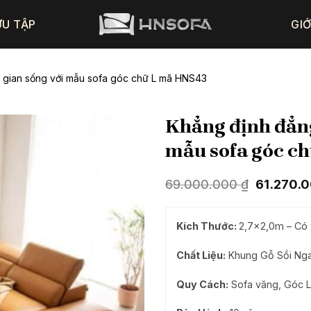
ƯU TẬP
GIỚ
 gian sống với mẫu sofa góc chữ L mã HNS43
Khẳng định đẳng
mẫu sofa góc c
Giá
69.000.000
₫
61.270.
gốc
là:
69.000.0
Kích Thước:
2,7×2,0m
– Có 
Chất Liệu:
Khung Gỗ Sồi Nga,
Quy Cách:
Sofa văng, Góc L 