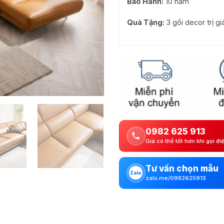
Bảo Hành:
10 năm
Quà Tặng:
3 gối decor trị g
0982 625 913
Giá có thể tốt hơn khi gọi đi
Tư vấn chọn mẫu
Zalo
zalo.me/0982625913