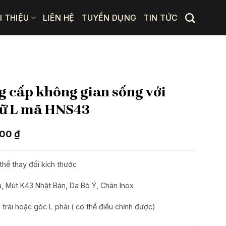
I THIỆU
LIÊN HỆ
TUYỂN DỤNG
TIN TỨC
 cấp không gian sống với
hữ L mã HNS43
Giá
000
₫
hiện
tại
00 ₫.
là:
thể thay đổi kích thước
61.270.000 ₫.
 Mút K43 Nhật Bản, Da Bò Ý, Chân Inox
trái hoặc góc L phải ( có thể điều chỉnh được)