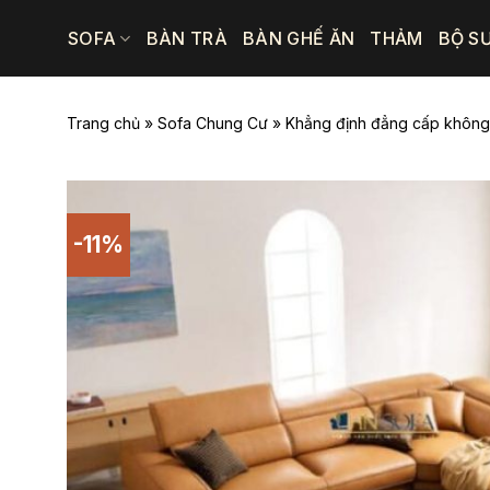
Bỏ
SOFA
BÀN TRÀ
BÀN GHẾ ĂN
THẢM
BỘ S
qua
nội
dung
Trang chủ
»
Sofa Chung Cư
»
Khẳng định đẳng cấp không
-11%