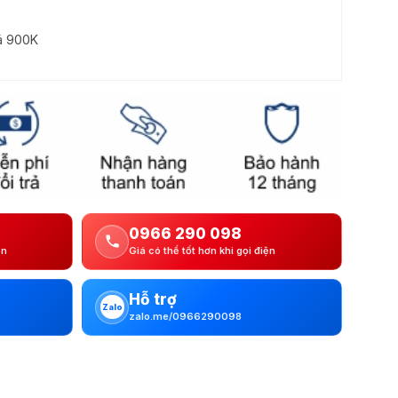
iá 900K
0966 290 098
ện
Giá có thể tốt hơn khi gọi điện
Hỗ trợ
Zalo
zalo.me/0966290098