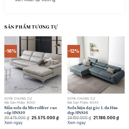
SẢN PHẨM TƯƠNG TỰ
-16%
-12%
SOFA CHUNG CƯ
SOFA CHUNG CƯ
Mã Sản Phẩm:
#260
Mã Sản Phẩm:
#349
Mẫu sofa da Microfiber cao
Sofa hiện đại góc L da Hàn
cấp HNS10
đẹp HNS16
Giá
Giá
Giá
Giá
30.475.000
₫
25.575.000
₫
24.150.000
₫
21.186.000
₫
gốc
hiện
gốc
hiện
Xem ngay
Xem ngay
là:
tại
là:
tại
30.475.000 ₫.
là:
24.150.000 ₫.
là: