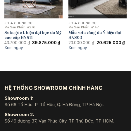
SOFA CHUNG CƯ
SOFA CHUNG CƯ
Mã Sản Phẩm:
#276
Mã Sản Phẩm:
#147
Sofa góc L hiện đại bọc da Mỹ
Mẫu sofa văng da Ý hiện đại
cao cấp HNS11
HNS03
Giá
Giá
Giá
Giá
43.700.000
₫
39.875.000
₫
23.000.000
₫
20.625.000
₫
gốc
hiện
gốc
hiệ
Xem ngay
Xem ngay
là:
tại
là:
tại
43.700.000 ₫.
là:
23.000.000 ₫.
là:
39.875.000 ₫.
20.
HỆ THỐNG SHOWROOM CHÍNH HÃNG
Showroom 1:
Số 66 Tố Hữu, P. Tố Hữu, Q. Hà Đông, TP Hà Nội.
Showroom 2:
Số 49 đường 37, Vạn Phúc City, TP Thủ Đức, TP HCM.