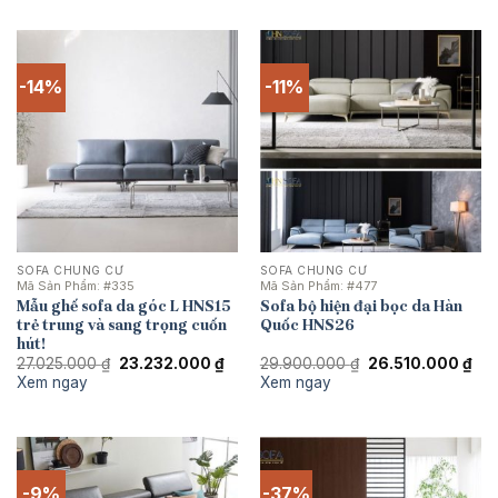
25.575.000 ₫.
21.18
-14%
-11%
SOFA CHUNG CƯ
SOFA CHUNG CƯ
Mã Sản Phẩm:
#335
Mã Sản Phẩm:
#477
Mẫu ghế sofa da góc L HNS15
Sofa bộ hiện đại bọc da Hàn
trẻ trung và sang trọng cuốn
Quốc HNS26
hút!
Giá
Giá
Giá
Giá
27.025.000
₫
23.232.000
₫
29.900.000
₫
26.510.000
₫
gốc
hiện
gốc
hiệ
Xem ngay
Xem ngay
là:
tại
là:
tại
27.025.000 ₫.
là:
29.900.000 ₫.
là:
23.232.000 ₫.
26.
-9%
-37%