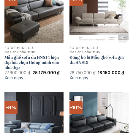
SOFA CHUNG CƯ
SOFA CHUNG CƯ
Mã Sản Phẩm:
#318
Mã Sản Phẩm:
#515
Mẫu ghế sofa da HNS14 hiện
Đừng bỏ lỡ Mẫu ghế sofa giả
đại lựa chọn thông minh cho
da HNS19
nhà đẹp
Giá
Giá
Giá
Giá
27.600.000
₫
25.179.000
₫
28.750.000
₫
18.150.000
₫
gốc
hiện
gốc
hiện
Xem ngay
Xem ngay
là:
tại
là:
tại
27.600.000 ₫.
là:
28.750.000 ₫.
là:
25.179.000 ₫.
18.1
-9%
-10%