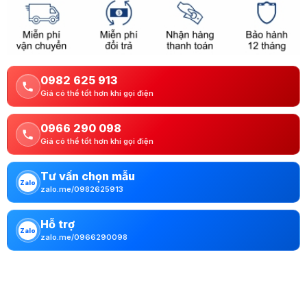
0982 625 913
Giá có thể tốt hơn khi gọi điện
0966 290 098
Giá có thể tốt hơn khi gọi điện
Tư vấn chọn mẫu
Zalo
zalo.me/0982625913
Hỗ trợ
Zalo
zalo.me/0966290098