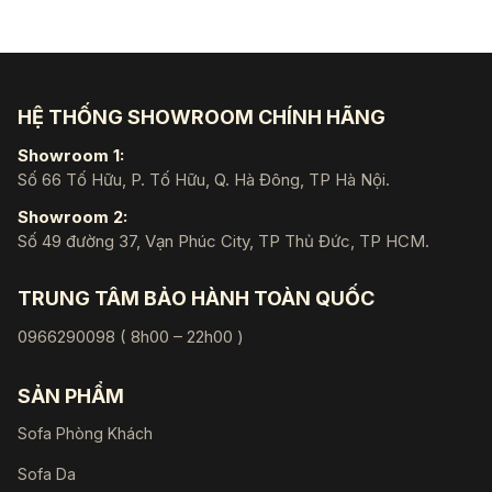
23.298.000 ₫.
14.0
HỆ THỐNG SHOWROOM CHÍNH HÃNG
Showroom 1:
Số 66 Tố Hữu, P. Tố Hữu, Q. Hà Đông, TP Hà Nội.
Showroom 2:
Số 49 đường 37, Vạn Phúc City, TP Thủ Đức, TP HCM.
TRUNG TÂM BẢO HÀNH TOÀN QUỐC
0966290098 ( 8h00 – 22h00 )
SẢN PHẨM
Sofa Phòng Khách
Sofa Da