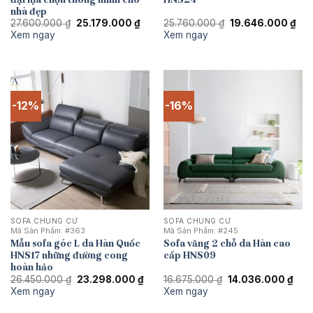
nhà đẹp
Giá
Giá
Giá
Giá
27.600.000
₫
25.179.000
₫
25.760.000
₫
19.646.000
₫
gốc
hiện
gốc
hiệ
Xem ngay
Xem ngay
là:
tại
là:
tại
27.600.000 ₫.
là:
25.760.000 ₫.
là:
25.179.000 ₫.
19.
-12%
-16%
SOFA CHUNG CƯ
SOFA CHUNG CƯ
Mã Sản Phẩm:
#363
Mã Sản Phẩm:
#245
Mẫu sofa góc L da Hàn Quốc
Sofa văng 2 chỗ da Hàn cao
HNS17 những đường cong
cấp HNS09
hoàn hảo
Giá
Giá
Giá
Giá
26.450.000
₫
23.298.000
₫
16.675.000
₫
14.036.000
₫
gốc
hiện
gốc
hiện
Xem ngay
Xem ngay
là:
tại
là:
tại
26.450.000 ₫.
là:
16.675.000 ₫.
là: