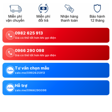
0982 625 913
Giá có thể tốt hơn khi gọi điện
0966 290 098
Giá có thể tốt hơn khi gọi điện
Tư vấn chọn mẫu
Zalo
zalo.me/0982625913
Hỗ trợ
Zalo
zalo.me/0966290098