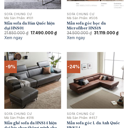
SOFA CHUNG CƯ
SOFA CHUNG CƯ
Mã Sản Phẩm:
#101
Mã Sản Phẩm:
#508
Mẫu sofa da Hàn Quốc hiện
Mẫu sofa góc bọc da
đại HNS01
Microfiber HNS18
Giá
Giá
Giá
Giá
21.850.000
₫
17.490.000
₫
34.500.000
₫
31.119.000
₫
gốc
hiện
gốc
hiện
Xem ngay
Xem ngay
là:
tại
là:
tại
21.850.000 ₫.
là:
34.500.000 ₫.
là:
17.490.000 ₫.
31.11
-9%
-24%
SOFA CHUNG CƯ
SOFA CHUNG CƯ
Mã Sản Phẩm:
#318
Mã Sản Phẩm:
#457
Mẫu ghế sofa da HNS14 hiện
Mẫu sofa góc L da Anh Quốc
đại lựa chọn thông minh cho
HNS24