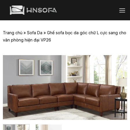
Bỏ
qua
nội
dung
Trang chủ
»
Sofa Da
»
Ghế sofa bọc da góc chữ L cực sang cho
văn phòng hiện đại VP26