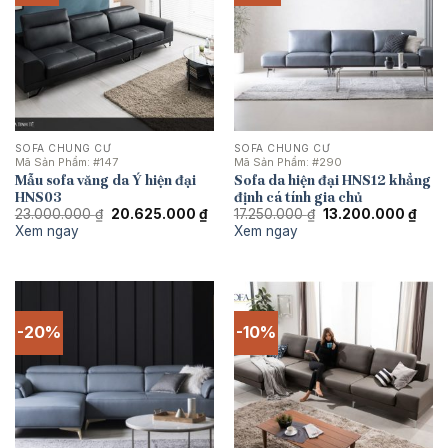
SOFA CHUNG CƯ
SOFA CHUNG CƯ
Mã Sản Phẩm:
#147
Mã Sản Phẩm:
#290
Mẫu sofa văng da Ý hiện đại
Sofa da hiện đại HNS12 khẳng
HNS03
định cá tính gia chủ
Giá
Giá
Giá
Giá
23.000.000
₫
20.625.000
₫
17.250.000
₫
13.200.000
₫
gốc
hiện
gốc
hiện
Xem ngay
Xem ngay
là:
tại
là:
tại
23.000.000 ₫.
là:
17.250.000 ₫.
là:
20.625.000 ₫.
13.2
-20%
-10%