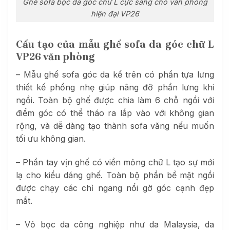
Ghế sofa bọc da góc chữ L cực sang cho văn phòng
hiện đại VP26
Cấu tạo của mẫu ghế sofa da góc chữ L
VP26 văn phòng
– Mẫu ghế sofa góc da kể trên có phần tựa lưng
thiết kế phồng nhẹ giúp nâng đỡ phần lưng khi
ngồi. Toàn bộ ghế được chia làm 6 chỗ ngồi với
điểm góc có thể tháo ra lắp vào với không gian
rộng, và dễ dàng tạo thành sofa văng nếu muốn
tối ưu không gian.
– Phần tay vịn ghế có viền mỏng chữ L tạo sự mới
lạ cho kiểu dáng ghế. Toàn bộ phần bề mặt ngồi
được chạy các chỉ ngang nổi gờ góc cạnh đẹp
mắt.
– Vỏ bọc da công nghiệp như da Malaysia, da