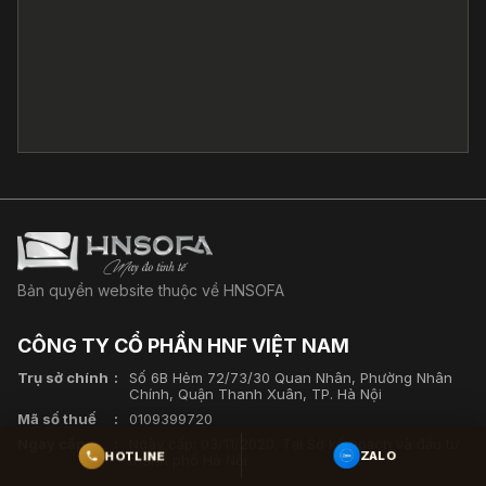
Bản quyền website thuộc về HNSOFA
CÔNG TY CỔ PHẦN HNF VIỆT NAM
Trụ sở chính
Số 6B Hẻm 72/73/30 Quan Nhân, Phường Nhân
Chính, Quận Thanh Xuân, TP. Hà Nội
Mã số thuế
0109399720
Ngày cấp
Ngày cấp: 03/11/2020. Tại Sở kế hoạch và đầu tư
HOTLINE
ZALO
thành phố Hà Nội.