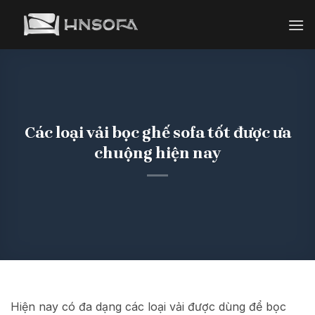
Bỏ
qua
nội
dung
Các loại vải bọc ghế sofa tốt được ưa
chuộng hiện nay
Hiện nay có đa dạng các loại vải được dùng để bọc