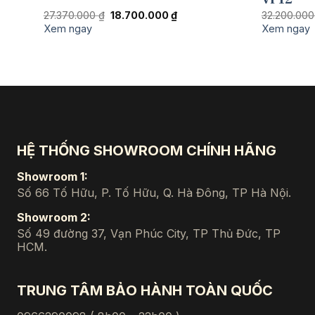
Giá
Giá
27.370.000
₫
18.700.000
₫
32.200.00
gốc
hiện
Xem ngay
Xem ngay
là:
tại
27.370.000 ₫.
là:
18.700.000 ₫.
HỆ THỐNG SHOWROOM CHÍNH HÃNG
Showroom 1:
Số 66 Tố Hữu, P. Tố Hữu, Q. Hà Đông, TP Hà Nội.
Showroom 2:
Số 49 đường 37, Vạn Phúc City, TP Thủ Đức, TP
HCM.
TRUNG TÂM BẢO HÀNH TOÀN QUỐC