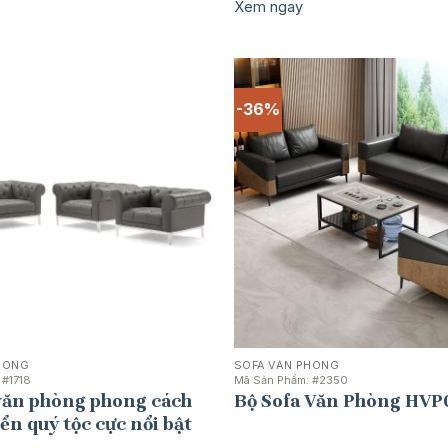
gốc
hiện
gốc
hiện
Xem ngay
là:
tại
là:
tại
18.687.500 ₫.
là:
22.425.000 ₫.
là:
13.750.000 ₫.
17.8
-36%
HÒNG
SOFA VĂN PHÒNG
:
#1718
Mã Sản Phẩm:
#2350
 văn phòng phong cách
Bộ Sofa Văn Phòng HVP
iển quý tộc cực nổi bật