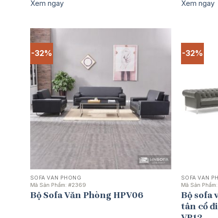
gốc
hiện
Xem ngay
Xem ngay
là:
tại
27.255.000 ₫.
là:
17.380.000 ₫.
-32%
-32%
SOFA VĂN PHÒNG
SOFA VĂN P
Mã Sản Phẩm:
#2369
Mã Sản Phẩm
Bộ Sofa Văn Phòng HPV06
Bộ sofa
tân cổ đ
VP12