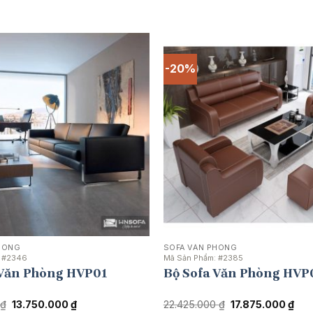
-20%
HÒNG
SOFA VĂN PHÒNG
:
#2346
Mã Sản Phẩm:
#2385
 Văn Phòng HVP01
Bộ Sofa Văn Phòng HVP
Giá
Giá
Giá
Giá
₫
13.750.000
₫
22.425.000
₫
17.875.000
₫