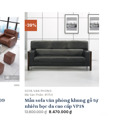
-39%
SOFA VĂN PHÒNG
Mã Sản Phẩm:
#1754
09
Mẫu sofa văn phòng khung gỗ tự
nhiên bọc da cao cấp VP18
Giá
Giá
13.800.000
₫
8.470.000
₫