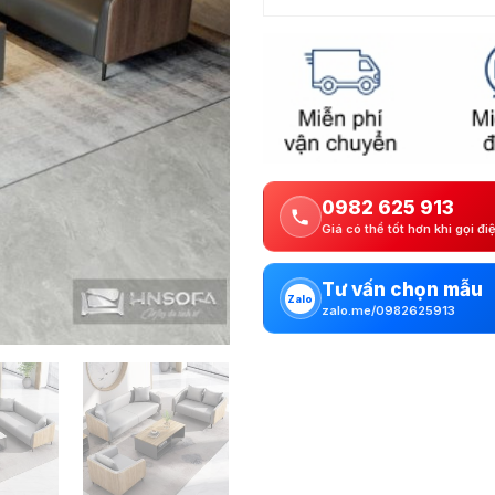
0982 625 913
Giá có thể tốt hơn khi gọi đi
Tư vấn chọn mẫu
Zalo
zalo.me/0982625913