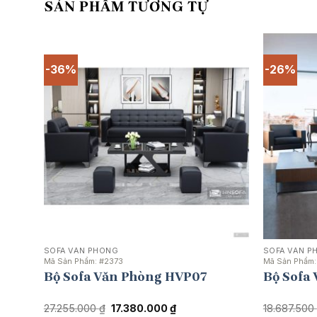
SẢN PHẨM TƯƠNG TỰ
-36%
-26%
SOFA VĂN PHÒNG
SOFA VĂN P
Mã Sản Phẩm:
#2373
Mã Sản Phẩm
Bộ Sofa Văn Phòng HVP07
Bộ Sofa
Giá
Giá
27.255.000
₫
17.380.000
₫
18.687.500