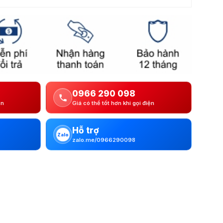
0966 290 098
ện
Giá có thể tốt hơn khi gọi điện
Hỗ trợ
Zalo
zalo.me/0966290098