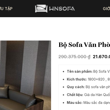
ƯU TẬP
GIỚ
Bộ Sofa Văn Ph
Giá
290.375.000
₫
21.670
gốc
là:
290.375
Tên sản phẩm:
Bộ Sofa 
Kích thước:
1800×820 , 
Quy cách:
Bộ sofa văn p
Chất liệu:
Giả da Hàn Quố
Màu sắc:
Màu sắc đa dạng