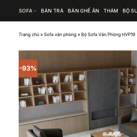
Bỏ
SOFA
BÀN TRÀ
BÀN GHẾ ĂN
THẢM
BỘ S
qua
nội
dung
Trang chủ
»
Sofa văn phòng
»
Bộ Sofa Văn Phòng HVP19
-93%