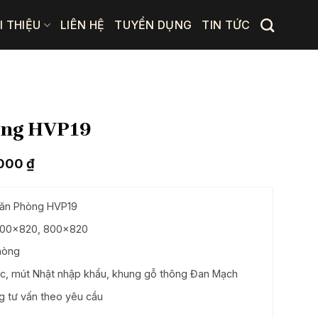
I THIỆU
LIÊN HỆ
TUYỂN DỤNG
TIN TỨC
òng HVP19
Giá
.000
₫
hiện
tại
.000 ₫.
là:
Văn Phòng HVP19
21.670.000 ₫.
800×820, 800×820
hòng
c, mút Nhật nhập khẩu, khung gỗ thông Đan Mạch
 tư vấn theo yêu cầu