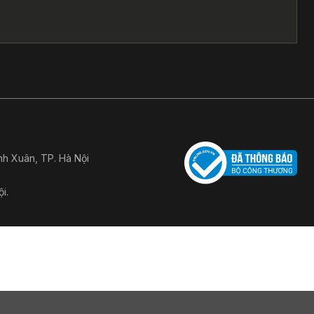
h Xuân, TP. Hà Nội
i.