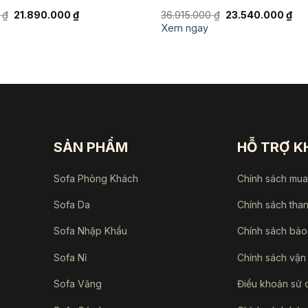
Giá
Giá
Giá
Giá
0
₫
21.890.000
₫
36.915.000
₫
23.540.000
₫
gốc
hiện
gốc
hiệ
Xem ngay
là:
tại
là:
tại
32.200.000 ₫.
là:
36.915.000 ₫.
là:
21.890.000 ₫.
23.
SẢN PHẨM
HỖ TRỢ 
Sofa Phòng Khách
Chính sách mu
Sofa Da
Chính sách tha
Sofa Nhập Khẩu
Chính sách bảo
Sofa Nỉ
Chính sách vận
Sofa Văng
Điều khoản sử 