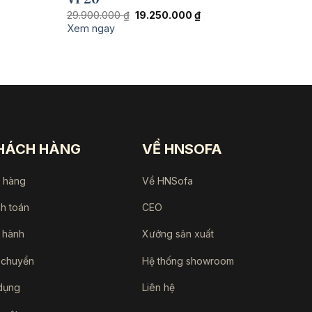
Giá
Giá
29.900.000
₫
19.250.000
₫
n
gốc
hiện
Xem ngay
là:
tại
29.900.000 ₫.
là:
540.000 ₫.
19.250.000 ₫.
KHÁCH HÀNG
VỀ HNSOFA
a hàng
Về HNSofa
nh toán
CEO
 hành
Xưởng sản xuất
 chuyển
Hệ thống showroom
dụng
Liên hệ