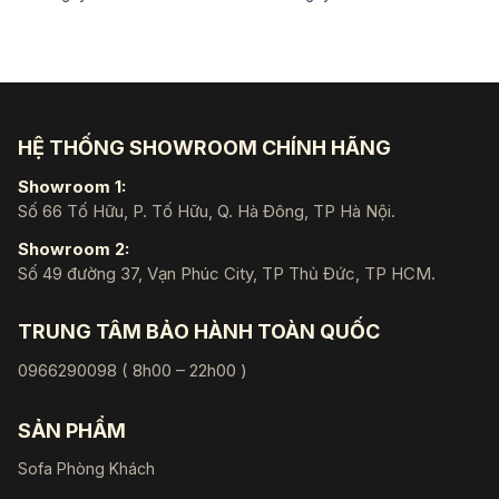
là:
tại
là:
tại
60.375.000 ₫.
là:
25.760.000 ₫.
là:
56.100.000 ₫.
19.
HỆ THỐNG SHOWROOM CHÍNH HÃNG
Showroom 1:
Số 66 Tố Hữu, P. Tố Hữu, Q. Hà Đông, TP Hà Nội.
Showroom 2:
Số 49 đường 37, Vạn Phúc City, TP Thủ Đức, TP HCM.
TRUNG TÂM BẢO HÀNH TOÀN QUỐC
0966290098 ( 8h00 – 22h00 )
SẢN PHẨM
Sofa Phòng Khách