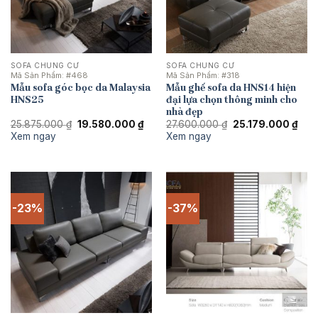
SOFA CHUNG CƯ
SOFA CHUNG CƯ
Mã Sản Phẩm:
#468
Mã Sản Phẩm:
#318
Mẫu sofa góc bọc da Malaysia
Mẫu ghế sofa da HNS14 hiện
HNS25
đại lựa chọn thông minh cho
nhà đẹp
Giá
Giá
Giá
Giá
25.875.000
₫
19.580.000
₫
27.600.000
₫
25.179.000
₫
gốc
hiện
gốc
hiện
Xem ngay
Xem ngay
là:
tại
là:
tại
25.875.000 ₫.
là:
27.600.000 ₫.
là:
19.580.000 ₫.
25.1
-23%
-37%