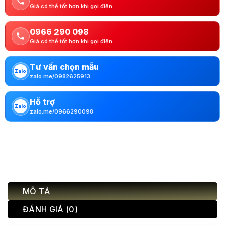
Giá có thể tốt hơn khi gọi điện
0966 290 098
Giá có thể tốt hơn khi gọi điện
Tư vấn chọn mẫu
Zalo
zalo.me/0982625913
Hỗ trợ
Zalo
zalo.me/0966290098
MÔ TẢ
ĐÁNH GIÁ (0)