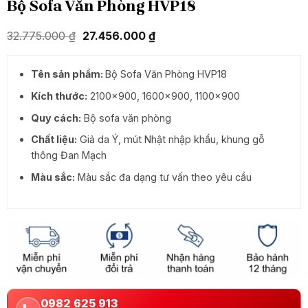
Bộ Sofa Văn Phòng HVP18
Giá
Giá
32.775.000
₫
27.456.000
₫
gốc
hiện
là:
tại
32.775.000 ₫.
là:
Tên sản phẩm:
Bộ Sofa Văn Phòng HVP18
27.456.000 ₫.
Kích thước:
2100×900, 1600×900, 1100×900
Quy cách:
Bộ sofa văn phòng
Chất liệu:
Giả da Ý, mút Nhật nhập khẩu, khung gỗ
thông Đan Mạch
Màu sắc:
Màu sắc đa dạng tư vấn theo yêu cầu
0982 625 913