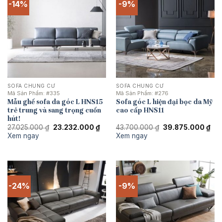
-14%
-9%
SOFA CHUNG CƯ
SOFA CHUNG CƯ
Mã Sản Phẩm:
#335
Mã Sản Phẩm:
#276
Mẫu ghế sofa da góc L HNS15
Sofa góc L hiện đại bọc da Mỹ
trẻ trung và sang trọng cuốn
cao cấp HNS11
hút!
Giá
Giá
Giá
Giá
27.025.000
₫
23.232.000
₫
43.700.000
₫
39.875.000
₫
gốc
hiện
gốc
hiệ
Xem ngay
Xem ngay
là:
tại
là:
tại
27.025.000 ₫.
là:
43.700.000 ₫.
là:
23.232.000 ₫.
39.
-24%
-9%