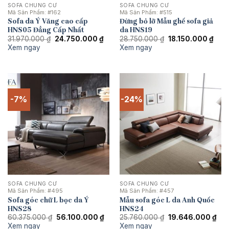
SOFA CHUNG CƯ
SOFA CHUNG CƯ
Mã Sản Phẩm:
#162
Mã Sản Phẩm:
#515
Sofa da Ý Văng cao cấp
Đừng bỏ lỡ Mẫu ghế sofa giả
HNS05 Đẳng Cấp Nhất
da HNS19
Giá
Giá
Giá
Giá
31.970.000
₫
24.750.000
₫
28.750.000
₫
18.150.000
₫
gốc
hiện
gốc
hiện
Xem ngay
Xem ngay
là:
tại
là:
tại
31.970.000 ₫.
là:
28.750.000 ₫.
là:
24.750.000 ₫.
18.1
-7%
-24%
SOFA CHUNG CƯ
SOFA CHUNG CƯ
Mã Sản Phẩm:
#495
Mã Sản Phẩm:
#457
Sofa góc chữ L bọc da Ý
Mẫu sofa góc L da Anh Quốc
HNS28
HNS24
Giá
Giá
Giá
Giá
60.375.000
₫
56.100.000
₫
25.760.000
₫
19.646.000
₫
gốc
hiện
gốc
hiệ
Xem ngay
Xem ngay