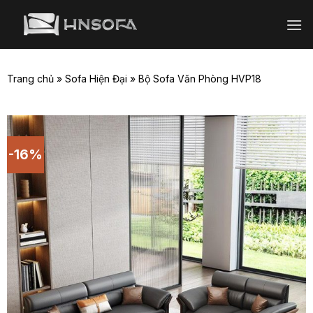
Bỏ
qua
nội
dung
Trang chủ
»
Sofa Hiện Đại
»
Bộ Sofa Văn Phòng HVP18
-16%