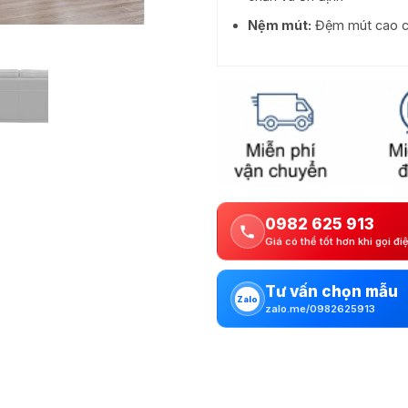
Nệm mút:
Đệm mút cao c
0982 625 913
Giá có thể tốt hơn khi gọi đi
Tư vấn chọn mẫu
Zalo
zalo.me/0982625913