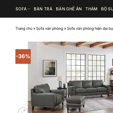
Bỏ
SOFA
BÀN TRÀ
BÀN GHẾ ĂN
THẢM
BỘ S
qua
nội
dung
Trang chủ
»
Sofa văn phòng
»
Sofa văn phòng hiện đại 
-36%