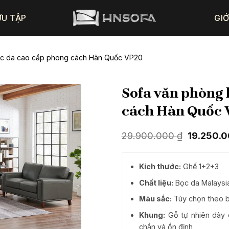
ƯU TẬP
GIỚ
bọc da cao cấp phong cách Hàn Quốc VP20
Sofa văn phòng 
cách Hàn Quốc
Giá
29.900.000
₫
19.250.
gốc
là:
29.900.0
Kích thước:
Ghế 1+2+3
Chất liệu:
Bọc da Malaysi
Màu sắc:
Tùy chọn theo 
Khung:
Gỗ tự nhiên dày 
chắn và ổn định