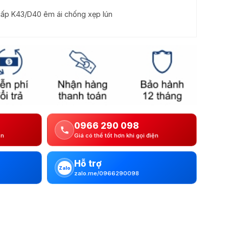
ấp K43/D40 êm ái chống xẹp lún
0966 290 098
ện
Giá có thể tốt hơn khi gọi điện
Hỗ trợ
Zalo
zalo.me/0966290098