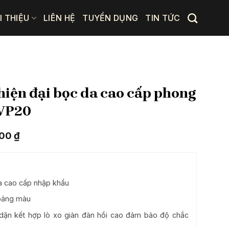
I THIỆU
LIÊN HỆ
TUYỂN DỤNG
TIN TỨC
hiện đại bọc da cao cấp phong
 VP20
Giá
000
₫
hiện
tại
00 ₫.
là:
19.250.000 ₫.
a cao cấp nhập khẩu
bảng màu
dặn kết hợp lò xo giàn đàn hồi cao đảm bảo độ chắc