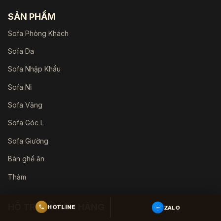
SẢN PHẨM
Sofa Phòng Khách
Sofa Da
Sofa Nhập Khẩu
Sofa Nỉ
Sofa Văng
Sofa Góc L
Sofa Giường
Bàn ghế ăn
Thảm
HỖ TRỢ KHÁCH HÀNG
ZALO
HOTLINE