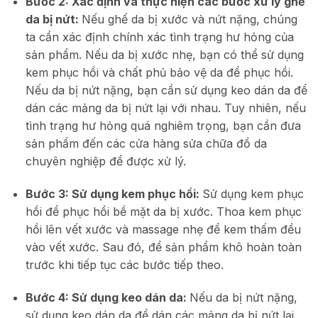
Bước 2: Xác định và thực hiện các bước xử lý ghế
da bị nứt:
Nếu ghế da bị xước và nứt nặng, chúng
ta cần xác định chính xác tình trạng hư hỏng của
sản phẩm. Nếu da bị xước nhẹ, bạn có thể sử dụng
kem phục hồi và chất phủ bảo vệ da để phục hồi.
Nếu da bị nứt nặng, bạn cần sử dụng keo dán da để
dán các mảng da bị nứt lại với nhau. Tuy nhiên, nếu
tình trạng hư hỏng quá nghiêm trọng, bạn cần đưa
sản phẩm đến các cửa hàng sửa chữa đồ da
chuyên nghiệp để được xử lý.
Bước 3: Sử dụng kem phục hồi:
Sử dụng kem phục
hồi để phục hồi bề mặt da bị xước. Thoa kem phục
hồi lên vết xước và massage nhẹ để kem thấm đều
vào vết xước. Sau đó, để sản phẩm khô hoàn toàn
trước khi tiếp tục các bước tiếp theo.
Bước 4: Sử dụng keo dán da:
Nếu da bị nứt nặng,
sử dụng keo dán da để dán các mảng da bị nứt lại