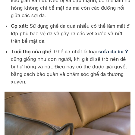
kéo giãn và nứt. Nếu bị va đập mạnh, có thể làm hư
hỏng không chỉ bề mặt da mà còn các đường nối
giữa các sợi da.
Cọ xát
: Sử dụng ghế da quá nhiều có thể làm mất đi
lớp phủ bảo vệ da và gây ra các vết xước và nứt
trên bề mặt da.
Tuổi thọ của ghế
: Ghế da nhất là loại
sofa da bò Ý
cũng giống như con người, khi già đi sẽ trở nên dễ
bị hư hỏng và nứt. Điều này có thể được giải quyết
bằng cách bảo quản và chăm sóc ghế da thường
xuyên.