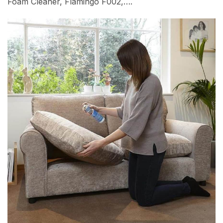
Foam Cleaner, Flamingo F002,….