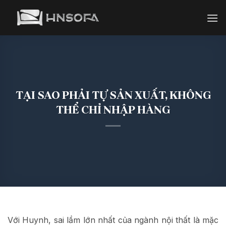
Bỏ
qua
nội
dung
TẠI SAO PHẢI TỰ SẢN XUẤT, KHÔNG
THỂ CHỈ NHẬP HÀNG
Với Huynh, sai lầm lớn nhất của ngành nội thất là mặc