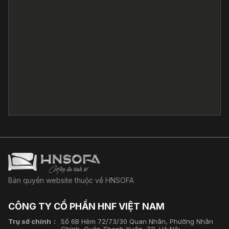
Bản quyền website thuộc về HNSOFA
CÔNG TY CỔ PHẦN HNF VIỆT NAM
Trụ sở chính
Số 6B Hẻm 72/73/30 Quan Nhân, Phường Nhân
Chính, Quận Thanh Xuân, TP. Hà Nội