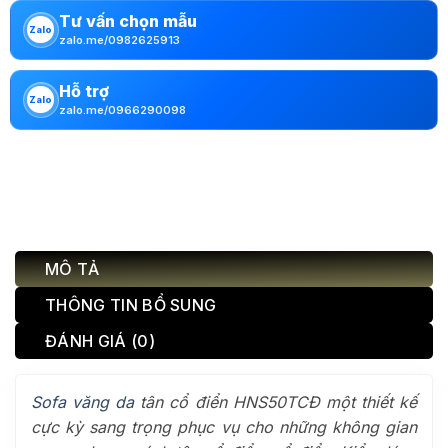
Tư vấn chọn mẫu
Zalo
zalo.me/0982625913
Hỗ trợ
Zalo
zalo.me/0966290098
MÔ TẢ
THÔNG TIN BỔ SUNG
ĐÁNH GIÁ (0)
Sofa văng da
tân cổ điển
HNS50TCĐ
một thiết kế
cực kỳ sang trọng phục vụ cho những không gian