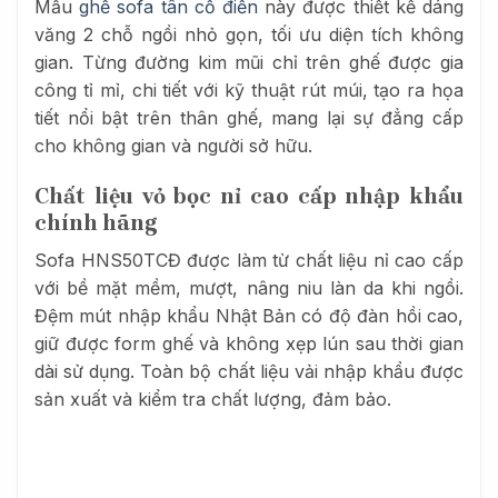
Mẫu
ghế sofa tân cổ điển
này được thiết kế dáng
văng 2 chỗ ngồi nhỏ gọn, tối ưu diện tích không
gian. Từng đường kim mũi chỉ trên ghế được gia
công tỉ mỉ, chi tiết với kỹ thuật rút múi, tạo ra họa
tiết nổi bật trên thân ghế, mang lại sự đẳng cấp
cho không gian và người sở hữu.
Chất liệu vỏ bọc nỉ cao cấp nhập khẩu
chính hãng
Sofa
HNS50TCĐ
được làm từ chất liệu nỉ cao cấp
với bề mặt mềm, mượt, nâng niu làn da khi ngồi.
Đệm mút nhập khẩu Nhật Bản có độ đàn hồi cao,
giữ được form ghế và không xẹp lún sau thời gian
dài sử dụng. Toàn bộ chất liệu vải nhập khẩu được
sản xuất và kiểm tra chất lượng, đảm bảo.