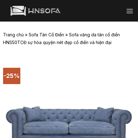
Bỏ
qua
nội
dung
Trang chủ
»
Sofa Tân Cổ Điển
»
Sofa văng da tân cổ điển
HNS50TCĐ sự hòa quyện nét đẹp cổ điển và hiện đại
-25%