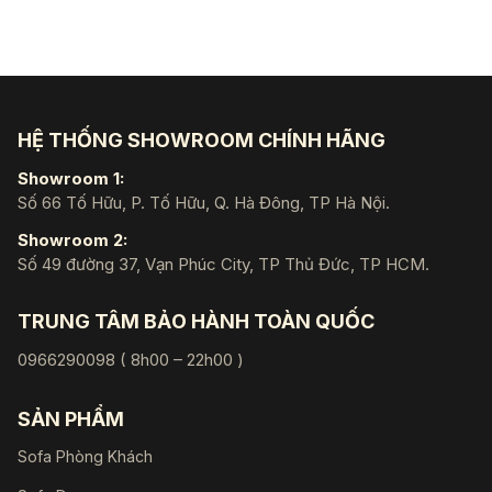
28.750.000 ₫.
là:
69.000.000 ₫.
là:
23.320.000 ₫.
58
HỆ THỐNG SHOWROOM CHÍNH HÃNG
Showroom 1:
Số 66 Tố Hữu, P. Tố Hữu, Q. Hà Đông, TP Hà Nội.
Showroom 2:
Số 49 đường 37, Vạn Phúc City, TP Thủ Đức, TP HCM.
TRUNG TÂM BẢO HÀNH TOÀN QUỐC
0966290098 ( 8h00 – 22h00 )
SẢN PHẨM
Sofa Phòng Khách