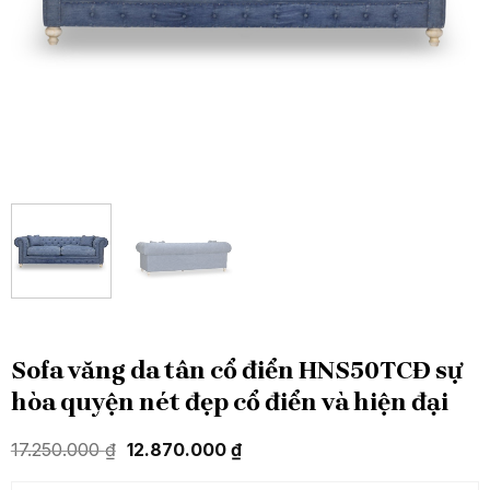
Sofa văng da tân cổ điển HNS50TCĐ sự
hòa quyện nét đẹp cổ điển và hiện đại
Giá
Giá
17.250.000
₫
12.870.000
₫
gốc
hiện
là:
tại