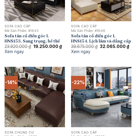
SOFA CAO CẤP
SOFA CAO CẤP
Mã Sản Phẩm:
#1843
Mã Sản Phẩm:
#1848
Sofa tân cổ điển góc L
Sofa tân cổ điển góc L
HNS153. Sang trọng, bề thế
HNS154. Lịch lãm và đẳng cấp
Giá
Giá
Giá
Giá
23.920.000
₫
19.250.000
₫
39.675.000
₫
32.065.000
₫
gốc
hiện
gốc
hiệ
Xem ngay
Xem ngay
là:
tại
là:
tại
23.920.000 ₫.
là:
39.675.000 ₫.
là:
19.250.000 ₫.
32.
-14%
-22%
SOFA CHUNG CƯ
SOFA CAO CẤP