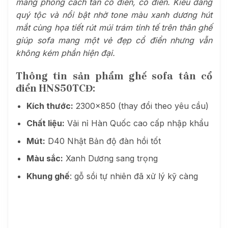
mang phong cách tân cổ điển, cổ điển. Kiểu dáng
quý tộc và nổi bật nhờ tone màu xanh dương hút
mắt cùng họa tiết rút múi trám tinh tế trên thân ghế
giúp sofa mang một vẻ đẹp cổ điển nhưng vẫn
không kém phần hiện đại.
Thông tin sản phẩm ghế sofa tân cổ
điển
HNS50TCĐ
:
Kích thước:
2300×850 (thay đổi theo yêu cầu)
Chất liệu:
Vải nỉ Hàn Quốc cao cấp nhập khẩu
Mút:
D40 Nhật Bản độ đàn hồi tốt
Màu sắc:
Xanh Dương sang trọng
Khung ghế
: gỗ sồi tự nhiên đã xử lý kỹ càng