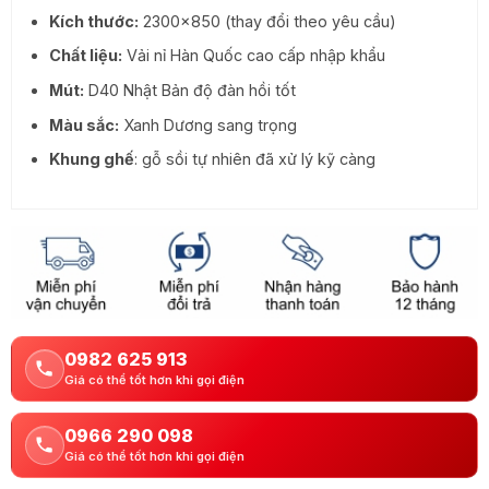
17.250.000 ₫.
là:
Kích thước:
2300×850 (thay đổi theo yêu cầu)
12.870.000 ₫.
Chất liệu:
Vải nỉ Hàn Quốc cao cấp nhập khẩu
Mút:
D40 Nhật Bản độ đàn hồi tốt
Màu sắc:
Xanh Dương sang trọng
Khung ghế
: gỗ sồi tự nhiên đã xử lý kỹ càng
0982 625 913
Giá có thể tốt hơn khi gọi điện
0966 290 098
Giá có thể tốt hơn khi gọi điện