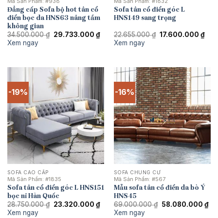
Mã Sản Phẩm:
#938
Mã Sản Phẩm:
#1832
Đẳng cấp Sofa bộ hot tân cổ
Sofa tân cổ điển góc L
điển bọc da HNS63 nâng tầm
HNS149 sang trọng
không gian
Giá
Giá
Giá
Giá
34.500.000
₫
29.733.000
₫
22.655.000
₫
17.600.000
₫
gốc
hiện
gốc
hiện
Xem ngay
Xem ngay
là:
tại
là:
tại
34.500.000 ₫.
là:
22.655.000 ₫.
là:
29.733.000 ₫.
17.6
-19%
-16%
SOFA CAO CẤP
SOFA CHUNG CƯ
Mã Sản Phẩm:
#1835
Mã Sản Phẩm:
#567
Sofa tân cổ điển góc L HNS151
Mẫu sofa tân cổ điển da bò Ý
bọc nỉ Hàn Quốc
HNS45
Giá
Giá
Giá
Gi
28.750.000
₫
23.320.000
₫
69.000.000
₫
58.080.000
₫
gốc
hiện
gốc
hi
Xem ngay
Xem ngay
là:
tại
là:
tại