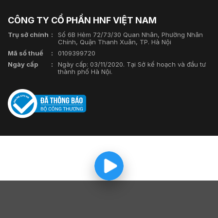
CÔNG TY CỔ PHẦN HNF VIỆT NAM
Trụ sở chính
Số 6B Hẻm 72/73/30 Quan Nhân, Phường Nhân
Chính, Quận Thanh Xuân, TP. Hà Nội
Mã số thuế
0109399720
Ngày cấp
Ngày cấp: 03/11/2020. Tại Sở kế hoạch và đầu tư
thành phố Hà Nội.