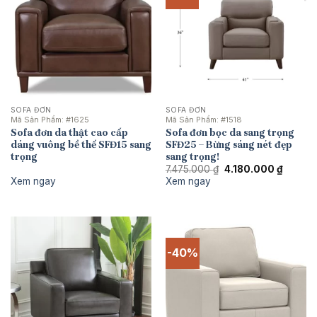
SOFA ĐƠN
SOFA ĐƠN
Mã Sản Phẩm:
#1625
Mã Sản Phẩm:
#1518
Sofa đơn da thật cao cấp
Sofa đơn bọc da sang trọng
dáng vuông bề thế SFĐ15 sang
SFĐ25 – Bừng sáng nét đẹp
trọng
sang trọng!
Giá
Giá
7.475.000
₫
4.180.000
₫
gốc
hiện
Xem ngay
Xem ngay
là:
tại
7.475.000 ₫.
là:
4.180.0
-40%