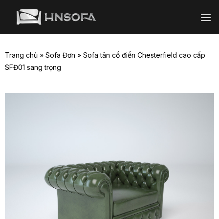
Bỏ
qua
nội
dung
Trang chủ
»
Sofa Đơn
»
Sofa tân cổ điển Chesterfield cao cấp
SFĐ01 sang trọng