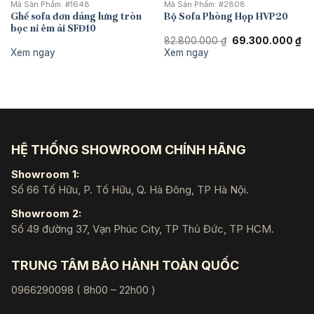
Mã Sản Phẩm:
#1648
Mã Sản Phẩm:
#2808
Ghế sofa đơn dáng lưng tròn
Bộ Sofa Phòng Họp HVP20
bọc nỉ êm ái SFĐ10
Giá
Gi
82.800.000
₫
69.300.000
₫
gốc
hi
Xem ngay
Xem ngay
là:
tại
82.800.000 ₫.
là:
69
HỆ THỐNG SHOWROOM CHÍNH HÃNG
Showroom 1:
Số 66 Tố Hữu, P. Tố Hữu, Q. Hà Đông, TP Hà Nội.
Showroom 2:
Số 49 đường 37, Vạn Phúc City, TP Thủ Đức, TP HCM.
TRUNG TÂM BẢO HÀNH TOÀN QUỐC
0966290098 ( 8h00 – 22h00 )