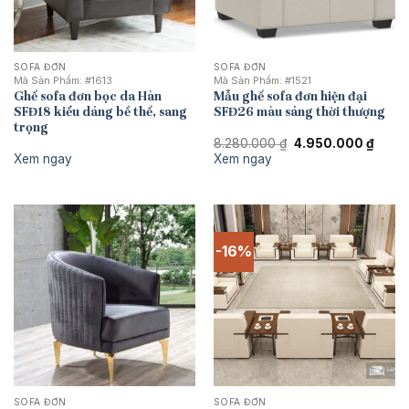
SOFA ĐƠN
SOFA ĐƠN
Mã Sản Phẩm:
#1613
Mã Sản Phẩm:
#1521
Ghế sofa đơn bọc da Hàn
Mẫu ghế sofa đơn hiện đại
SFĐ18 kiểu dáng bề thế, sang
SFĐ26 màu sáng thời thượng
trọng
Giá
Giá
8.280.000
₫
4.950.000
₫
gốc
hiện
Xem ngay
Xem ngay
là:
tại
8.280.000 ₫.
là:
4.950
-16%
SOFA ĐƠN
SOFA ĐƠN