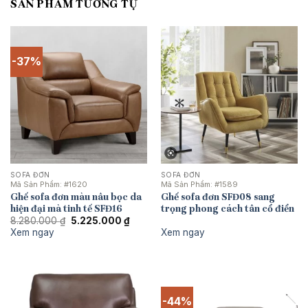
SẢN PHẨM TƯƠNG TỰ
-37%
SOFA ĐƠN
SOFA ĐƠN
Mã Sản Phẩm:
#1620
Mã Sản Phẩm:
#1589
Ghế sofa đơn màu nâu bọc da
Ghế sofa đơn SFĐ08 sang
hiện đại mà tinh tế SFĐ16
trọng phong cách tân cổ điển
Giá
Giá
8.280.000
₫
5.225.000
₫
gốc
hiện
Xem ngay
Xem ngay
là:
tại
8.280.000 ₫.
là:
5.225.000 ₫.
-44%