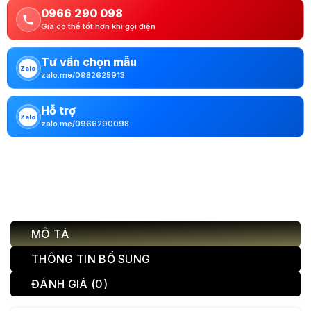
0966 290 098
Giá có thể tốt hơn khi gọi điện
Tư vấn chọn mẫu
Zalo
zalo.me/0982625913
Hỗ trợ
Zalo
zalo.me/0966290098
MÔ TẢ
THÔNG TIN BỔ SUNG
ĐÁNH GIÁ (0)