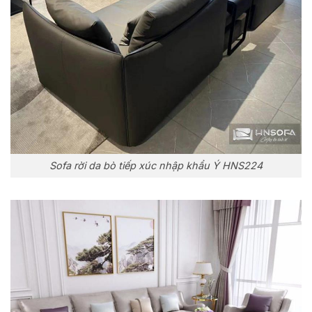
Sofa rời da bò tiếp xúc nhập khẩu Ý HNS224