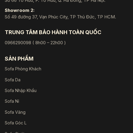
Số 66 Tố Hữu, P. Tố Hữu, Q. Hà Đông, TP Hà Nội.
Showroom 2:
Số 49 đường 37, Vạn Phúc City, TP Thủ Đức, TP HCM.
TRUNG TÂM BẢO HÀNH TOÀN QUỐC
0966290098 ( 8h00 – 22h00 )
SẢN PHẨM
Sofa Phòng Khách
Sofa Da
Sofa Nhập Khẩu
Sofa Nỉ
Sofa Văng
Sofa Góc L