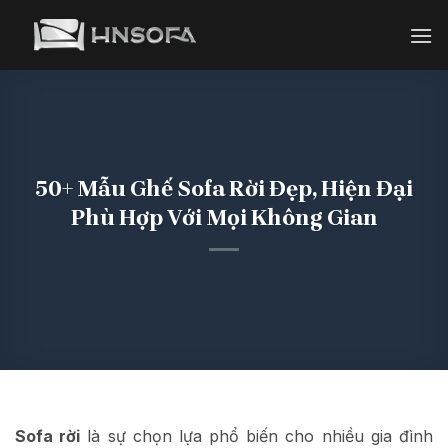
Bỏ
qua
nội
dung
50+ Mẫu Ghế Sofa Rời Đẹp, Hiện Đại
Phù Hợp Với Mọi Không Gian
Sofa rời
là sự chọn lựa phổ biến cho nhiều gia đình