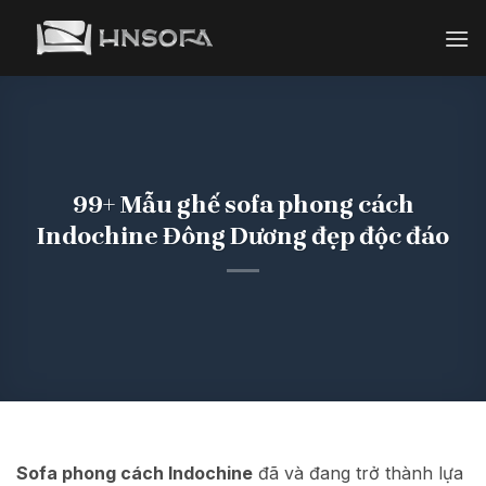
Bỏ
qua
nội
dung
99+ Mẫu ghế sofa phong cách
Indochine Đông Dương đẹp độc đáo
Sofa phong cách Indochine
đã và đang trở thành lựa