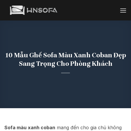
Bỏ
qua
nội
dung
10 Mẫu Ghế Sofa Màu Xanh Coban Đẹp
Sang Trọng Cho Phòng Khách
Sofa màu xanh coban
mang đến cho gia chủ không