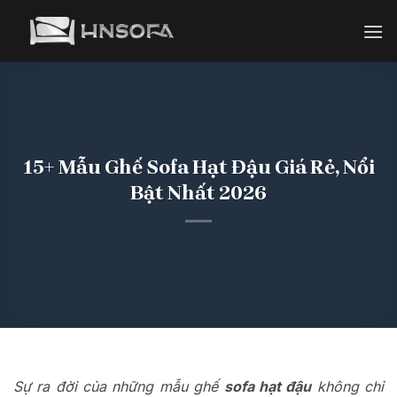
Bỏ
qua
nội
dung
15+ Mẫu Ghế Sofa Hạt Đậu Giá Rẻ, Nổi
Bật Nhất 2026
Sự ra đời của những mẫu ghế
sofa hạt đậu
không chỉ