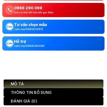
0966 290 098
Giá có thể tốt hơn khi gọi điện
Tư vấn chọn mẫu
Zalo
zalo.me/0982625913
Hỗ trợ
Zalo
zalo.me/0966290098
MÔ TẢ
THÔNG TIN BỔ SUNG
ĐÁNH GIÁ (0)