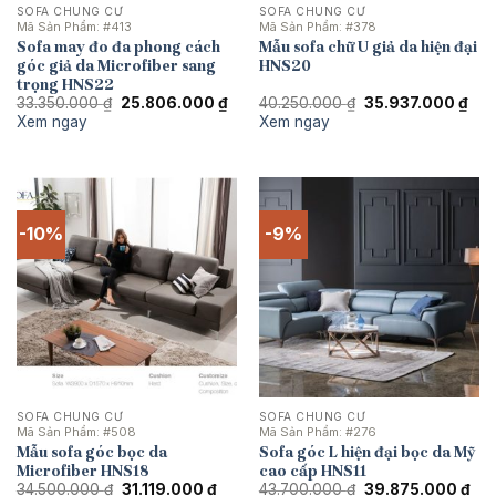
SOFA CHUNG CƯ
SOFA CHUNG CƯ
Mã Sản Phẩm:
#413
Mã Sản Phẩm:
#378
Sofa may đo đa phong cách
Mẫu sofa chữ U giả da hiện đại
góc giả da Microfiber sang
HNS20
trọng HNS22
Giá
Giá
Giá
Giá
33.350.000
₫
25.806.000
₫
40.250.000
₫
35.937.000
₫
gốc
hiện
gốc
hiệ
Xem ngay
Xem ngay
là:
tại
là:
tại
33.350.000 ₫.
là:
40.250.000 ₫.
là:
25.806.000 ₫.
35.
-10%
-9%
SOFA CHUNG CƯ
SOFA CHUNG CƯ
Mã Sản Phẩm:
#508
Mã Sản Phẩm:
#276
Mẫu sofa góc bọc da
Sofa góc L hiện đại bọc da Mỹ
Microfiber HNS18
cao cấp HNS11
Giá
Giá
Giá
Giá
34.500.000
₫
31.119.000
₫
43.700.000
₫
39.875.000
₫