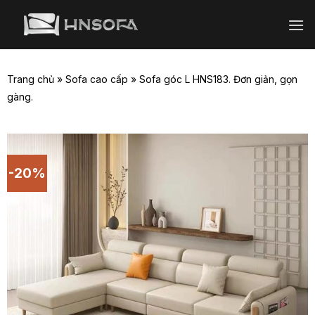
Bỏ
qua
nội
dung
Trang chủ
»
Sofa cao cấp
»
Sofa góc L HNS183. Đơn giản, gọn
gàng.
-20%