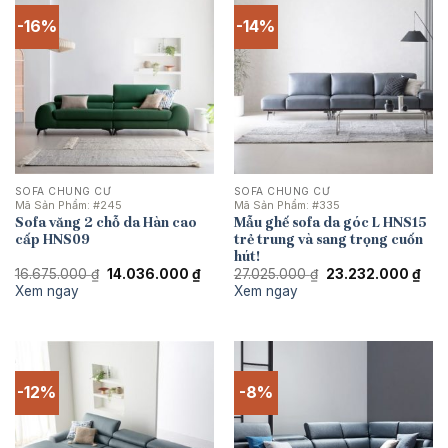
-16%
-14%
SOFA CHUNG CƯ
SOFA CHUNG CƯ
Mã Sản Phẩm:
#245
Mã Sản Phẩm:
#335
Sofa văng 2 chỗ da Hàn cao
Mẫu ghế sofa da góc L HNS15
cấp HNS09
trẻ trung và sang trọng cuốn
hút!
Giá
Giá
Giá
Giá
16.675.000
₫
14.036.000
₫
27.025.000
₫
23.232.000
₫
gốc
hiện
gốc
hiện
Xem ngay
Xem ngay
là:
tại
là:
tại
16.675.000 ₫.
là:
27.025.000 ₫.
là:
14.036.000 ₫.
23.2
-12%
-8%