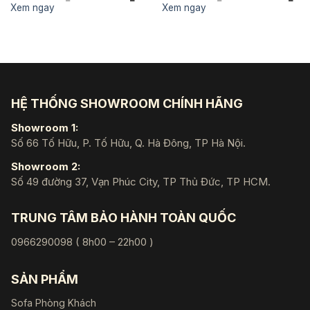
gốc
hiện
gốc
hiệ
Xem ngay
Xem ngay
là:
tại
là:
tại
34.500.000 ₫.
là:
43.700.000 ₫.
là:
31.119.000 ₫.
39.
HỆ THỐNG SHOWROOM CHÍNH HÃNG
Showroom 1:
Số 66 Tố Hữu, P. Tố Hữu, Q. Hà Đông, TP Hà Nội.
Showroom 2:
Số 49 đường 37, Vạn Phúc City, TP Thủ Đức, TP HCM.
TRUNG TÂM BẢO HÀNH TOÀN QUỐC
0966290098 ( 8h00 – 22h00 )
SẢN PHẨM
Sofa Phòng Khách