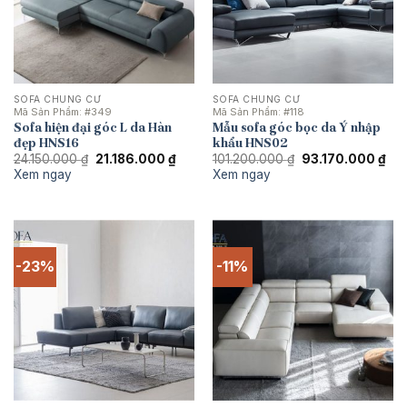
SOFA CHUNG CƯ
SOFA CHUNG CƯ
Mã Sản Phẩm:
#349
Mã Sản Phẩm:
#118
Sofa hiện đại góc L da Hàn
Mẫu sofa góc bọc da Ý nhập
đẹp HNS16
khẩu HNS02
Giá
Giá
Giá
Giá
24.150.000
₫
21.186.000
₫
101.200.000
₫
93.170.000
₫
gốc
hiện
gốc
hiệ
Xem ngay
Xem ngay
là:
tại
là:
tại
24.150.000 ₫.
là:
101.200.000 ₫.
là:
21.186.000 ₫.
93.
-23%
-11%