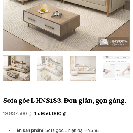
Sofa góc L HNS183. Đơn giản, gọn gàng.
Giá
Giá
19.837.500
₫
15.950.000
₫
gốc
hiện
là:
tại
19.837.500 ₫.
là:
Tên sản phẩm:
Sofa góc L hiện đại HNS183
15.950.000 ₫.