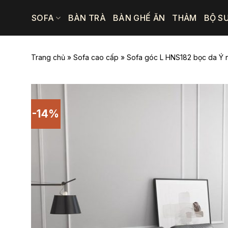
Bỏ
SOFA
BÀN TRÀ
BÀN GHẾ ĂN
THẢM
BỘ S
qua
nội
dung
Trang chủ
»
Sofa cao cấp
»
Sofa góc L HNS182 bọc da Ý 
-14%