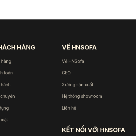
30.475.000 ₫.
là:
90.000 ₫.
25.575.000 ₫.
KHÁCH HÀNG
VỀ HNSOFA
a hàng
Về HNSofa
nh toán
CEO
 hành
Xưởng sản xuất
 chuyển
Hệ thống showroom
dụng
Liên hệ
 mật
KẾT NỐI VỚI HNSOFA