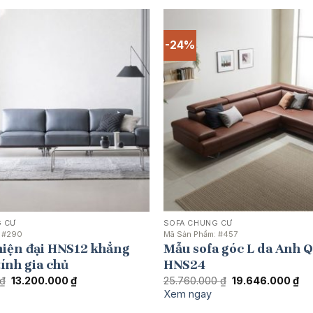
-24%
 CƯ
SOFA CHUNG CƯ
:
#290
Mã Sản Phẩm:
#457
hiện đại HNS12 khẳng
Mẫu sofa góc L da Anh 
tính gia chủ
HNS24
Giá
Giá
Giá
Gi
₫
13.200.000
₫
25.760.000
₫
19.646.000
₫
gốc
hiện
gốc
hiệ
Xem ngay
là:
tại
là:
tại
17.250.000 ₫.
là:
25.760.000 ₫.
là: