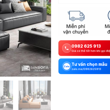
0982 625 913
Giá có thể tốt hơn khi gọi đi
Tư vấn chọn mẫu
Zalo
zalo.me/0982625913