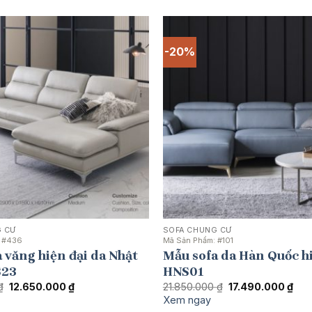
13.200.000 ₫.
19.
-20%
 CƯ
SOFA CHUNG CƯ
:
#436
Mã Sản Phẩm:
#101
 văng hiện đại da Nhật
Mẫu sofa da Hàn Quốc hi
S23
HNS01
Giá
Giá
Giá
Giá
₫
12.650.000
₫
21.850.000
₫
17.490.000
₫
gốc
hiện
gốc
hiện
Xem ngay
là:
tại
là:
tại