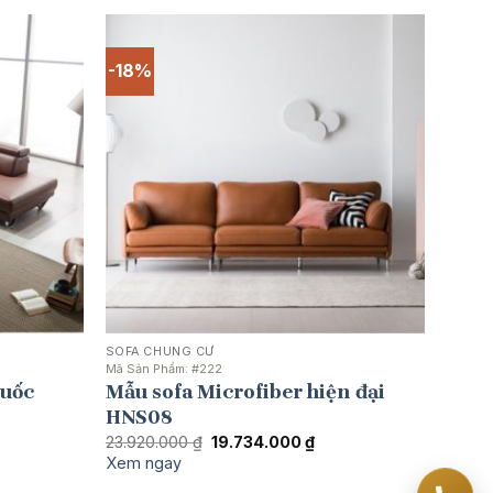
-18%
SOFA CHUNG CƯ
Mã Sản Phẩm:
#222
Quốc
Mẫu sofa Microfiber hiện đại
HNS08
á
Giá
Giá
23.920.000
₫
19.734.000
₫
n
gốc
hiện
Xem ngay
là:
tại
23.920.000 ₫.
là: