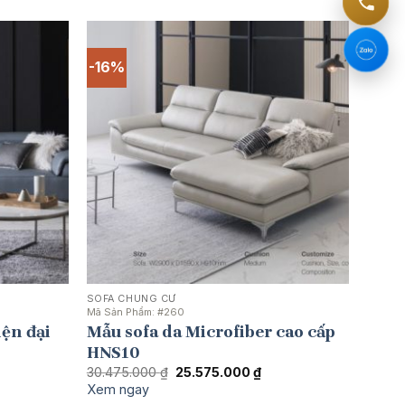
646.000 ₫.
19.734.000 ₫.
-16%
SOFA CHUNG CƯ
Mã Sản Phẩm:
#260
ện đại
Mẫu sofa da Microfiber cao cấp
HNS10
Giá
Giá
30.475.000
₫
25.575.000
₫
gốc
hiện
Xem ngay
là:
tại