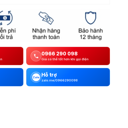
0966 290 098
ện
Giá có thể tốt hơn khi gọi điện
Hỗ trợ
Zalo
zalo.me/0966290098