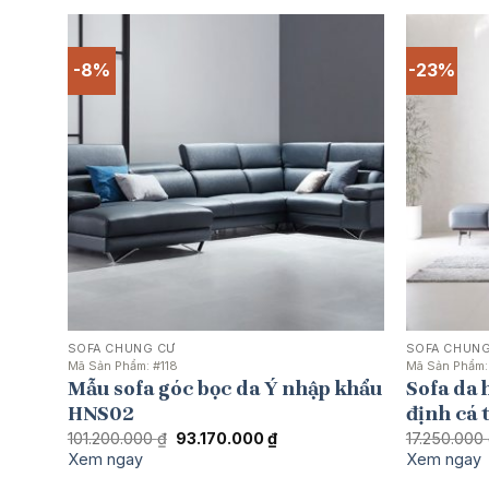
-8%
-23%
SOFA CHUNG CƯ
SOFA CHUNG
Mã Sản Phẩm:
#118
Mã Sản Phẩm
Mẫu sofa góc bọc da Ý nhập khẩu
Sofa da 
HNS02
định cá 
Giá
Giá
101.200.000
₫
93.170.000
₫
17.250.000
gốc
hiện
Xem ngay
Xem ngay
là:
tại
101.200.000 ₫.
là: