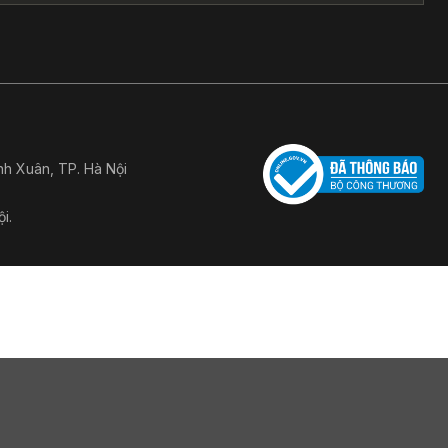
h Xuân, TP. Hà Nội
i.