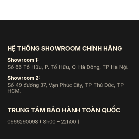
18.400.000 ₫.
là:
17.050.000 ₫.
HỆ THỐNG SHOWROOM CHÍNH HÃNG
Showroom 1:
Số 66 Tố Hữu, P. Tố Hữu, Q. Hà Đông, TP Hà Nội.
Showroom 2:
Số 49 đường 37, Vạn Phúc City, TP Thủ Đức, TP
HCM.
TRUNG TÂM BẢO HÀNH TOÀN QUỐC
0966290098 ( 8h00 – 22h00 )