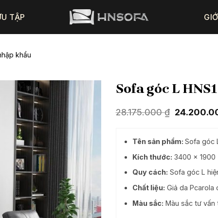
ƯU TẬP
GIỚ
nhập khẩu
Sofa góc L HNS1
Giá
28.175.000
₫
24.200.
gốc
là:
28.175.000
Tên sản phẩm:
Sofa góc 
Kích thước:
3400 x 1900 
Quy cách:
Sofa góc L hiệ
Chất liệu:
Giả da Pcarola 
Màu sắc:
Màu sắc tư vấn 