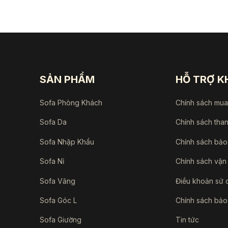
17.710.000 ₫.
là:
21.850.000 ₫.
là:
12.650.000 ₫.
17.4
SẢN PHẨM
HỖ TRỢ 
Sofa Phòng Khách
Chính sách mu
Sofa Da
Chính sách tha
Sofa Nhập Khẩu
Chính sách bảo
Sofa Nỉ
Chính sách vận
Sofa Văng
Điều khoản sử 
Sofa Góc L
Chính sách bảo
Sofa Giường
Tin tức