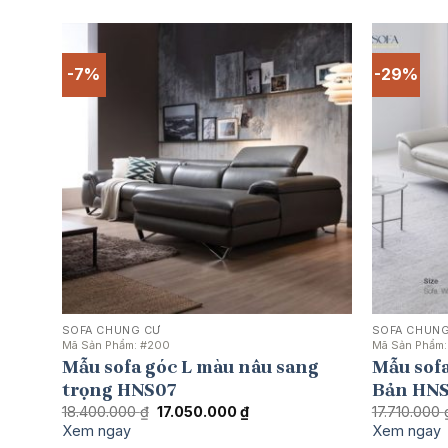
93.170.000 ₫.
-7%
-29%
SOFA CHUNG CƯ
SOFA CHUNG
Mã Sản Phẩm:
#200
Mã Sản Phẩm
Mẫu sofa góc L màu nâu sang
Mẫu sofa
trọng HNS07
Bản HN
Giá
Giá
18.400.000
₫
17.050.000
₫
17.710.000
gốc
hiện
Xem ngay
Xem ngay
là:
tại