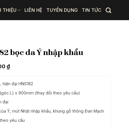
I THIỆU
LIÊN HỆ
TUYỂN DỤNG
TIN TỨC
82 bọc da Ý nhập khẩu
Giá
000
₫
hiện
tại
 ₫.
là:
L hiện đại HNS182
24.200.000 ₫.
(góc L) x 900mm (thay đổi theo yêu cầu)
n đại
của Ý, mút Nhật nhập khẩu, khung gỗ thông Đan Mạch
theo yêu cầu