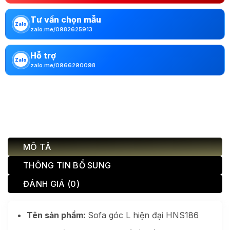
Tư vấn chọn mẫu
Zalo
zalo.me/0982625913
Hỗ trợ
Zalo
zalo.me/0966290098
MÔ TẢ
THÔNG TIN BỔ SUNG
ĐÁNH GIÁ (0)
Tên sản phẩm:
Sofa góc L hiện đại HNS186