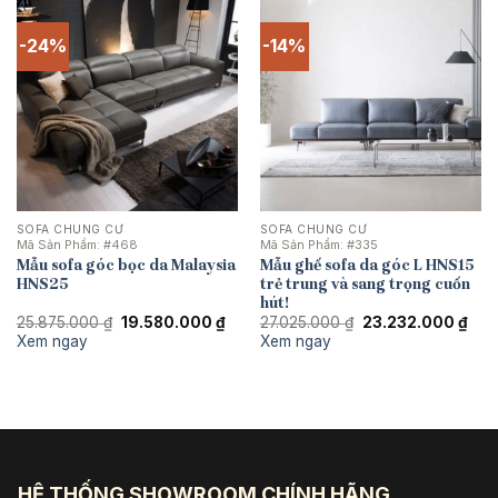
-24%
-14%
SOFA CHUNG CƯ
SOFA CHUNG CƯ
Mã Sản Phẩm:
#468
Mã Sản Phẩm:
#335
Mẫu sofa góc bọc da Malaysia
Mẫu ghế sofa da góc L HNS15
HNS25
trẻ trung và sang trọng cuốn
hút!
Giá
Giá
Giá
Giá
25.875.000
₫
19.580.000
₫
27.025.000
₫
23.232.000
₫
gốc
hiện
gốc
hiện
Xem ngay
Xem ngay
là:
tại
là:
tại
25.875.000 ₫.
là:
27.025.000 ₫.
là:
19.580.000 ₫.
23.2
HỆ THỐNG SHOWROOM CHÍNH HÃNG