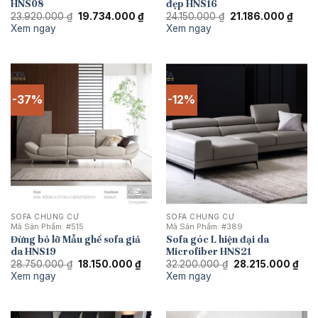
HNS08
đẹp HNS16
Giá
Giá
Giá
Giá
23.920.000
₫
19.734.000
₫
24.150.000
₫
21.186.000
₫
gốc
hiện
gốc
hiện
Xem ngay
Xem ngay
là:
tại
là:
tại
23.920.000 ₫.
là:
24.150.000 ₫.
là:
19.734.000 ₫.
21.18
-37%
-12%
SOFA CHUNG CƯ
SOFA CHUNG CƯ
Mã Sản Phẩm:
#515
Mã Sản Phẩm:
#389
Đừng bỏ lỡ Mẫu ghế sofa giả
Sofa góc L hiện đại da
da HNS19
Microfiber HNS21
Giá
Giá
Giá
Giá
28.750.000
₫
18.150.000
₫
32.200.000
₫
28.215.000
₫
gốc
hiện
gốc
hiện
Xem ngay
Xem ngay
là:
tại
là:
tại
28.750.000 ₫.
là:
32.200.000 ₫.
là:
18.150.000 ₫.
28.2