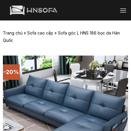
Bỏ
qua
nội
dung
Trang chủ
»
Sofa cao cấp
»
Sofa góc L HNS 186 bọc da Hàn
Quốc
-20%