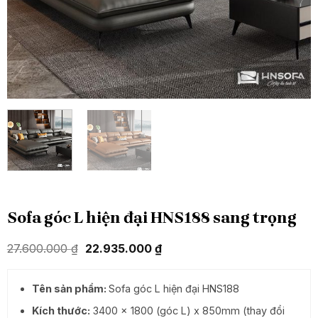
Sofa góc L hiện đại HNS188 sang trọng
Giá
Giá
27.600.000
₫
22.935.000
₫
gốc
hiện
là:
tại
27.600.000 ₫.
là:
Tên sản phẩm:
Sofa góc L hiện đại HNS188
22.935.000 ₫.
Kích thước:
3400 x 1800 (góc L) x 850mm (thay đổi