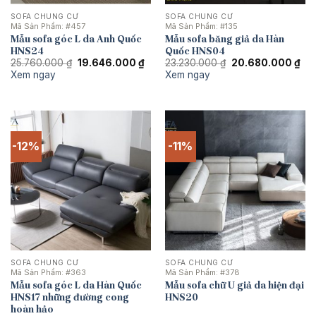
SOFA CHUNG CƯ
SOFA CHUNG CƯ
Mã Sản Phẩm:
#457
Mã Sản Phẩm:
#135
Mẫu sofa góc L da Anh Quốc
Mẫu sofa băng giả da Hàn
HNS24
Quốc HNS04
Giá
Giá
Giá
Giá
25.760.000
₫
19.646.000
₫
23.230.000
₫
20.680.000
₫
gốc
hiện
gốc
hiệ
Xem ngay
Xem ngay
là:
tại
là:
tại
25.760.000 ₫.
là:
23.230.000 ₫.
là:
19.646.000 ₫.
20.
-12%
-11%
SOFA CHUNG CƯ
SOFA CHUNG CƯ
Mã Sản Phẩm:
#363
Mã Sản Phẩm:
#378
Mẫu sofa góc L da Hàn Quốc
Mẫu sofa chữ U giả da hiện đại
HNS17 những đường cong
HNS20
hoàn hảo