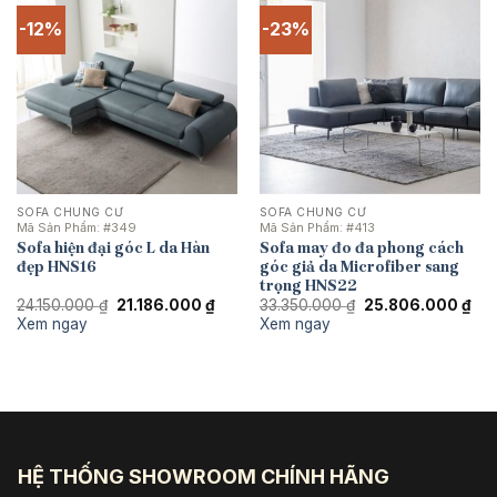
-12%
-23%
SOFA CHUNG CƯ
SOFA CHUNG CƯ
Mã Sản Phẩm:
#349
Mã Sản Phẩm:
#413
Sofa hiện đại góc L da Hàn
Sofa may đo đa phong cách
đẹp HNS16
góc giả da Microfiber sang
trọng HNS22
Giá
Giá
Giá
Giá
24.150.000
₫
21.186.000
₫
33.350.000
₫
25.806.000
₫
gốc
hiện
gốc
hiệ
Xem ngay
Xem ngay
là:
tại
là:
tại
24.150.000 ₫.
là:
33.350.000 ₫.
là:
21.186.000 ₫.
25.
HỆ THỐNG SHOWROOM CHÍNH HÃNG