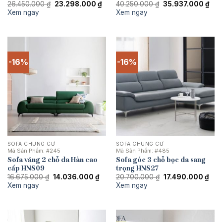
Giá
Giá
Giá
Giá
26.450.000
₫
23.298.000
₫
40.250.000
₫
35.937.000
₫
gốc
hiện
gốc
hiệ
Xem ngay
Xem ngay
là:
tại
là:
tại
26.450.000 ₫.
là:
40.250.000 ₫.
là:
23.298.000 ₫.
35.
-16%
-16%
SOFA CHUNG CƯ
SOFA CHUNG CƯ
Mã Sản Phẩm:
#245
Mã Sản Phẩm:
#485
Sofa văng 2 chỗ da Hàn cao
Sofa góc 3 chỗ bọc da sang
cấp HNS09
trọng HNS27
Giá
Giá
Giá
Giá
16.675.000
₫
14.036.000
₫
20.700.000
₫
17.490.000
₫
gốc
hiện
gốc
hiện
Xem ngay
Xem ngay
là:
tại
là:
tại
16.675.000 ₫.
là:
20.700.000 ₫.
là:
14.036.000 ₫.
17.4