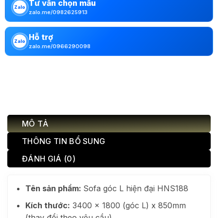
Tư vấn chọn mẫu
Zalo
zalo.me/0982625913
Hỗ trợ
Zalo
zalo.me/0966290098
MÔ TẢ
THÔNG TIN BỔ SUNG
ĐÁNH GIÁ (0)
Tên sản phẩm:
Sofa góc L hiện đại HNS188
Kích thước:
3400 x 1800 (góc L) x 850mm
(thay đổi theo yêu cầu)