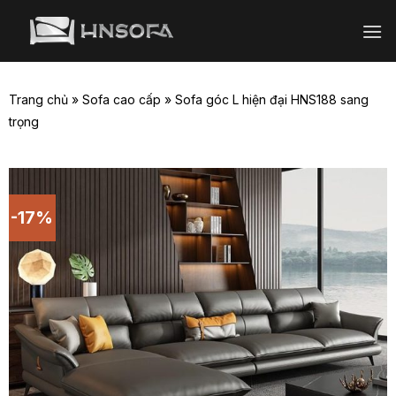
Bỏ
qua
nội
dung
Trang chủ
»
Sofa cao cấp
»
Sofa góc L hiện đại HNS188 sang
trọng
-17%