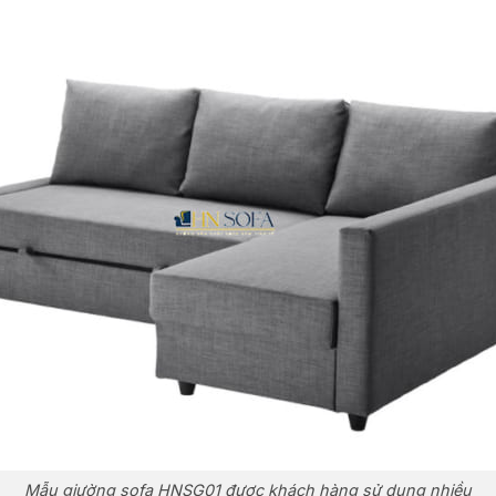
Mẫu giường sofa HNSG01 được khách hàng sử dụng nhiều