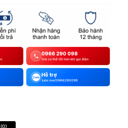
0966 290 098
ện
Giá có thể tốt hơn khi gọi điện
Hỗ trợ
Zalo
zalo.me/0966290098
(0)