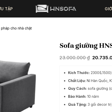
ƯU TẬP
GIỚ
 pháp cho nhà chật
Sofa giường HNS
Giá
23.000.000
₫
20.735.
gốc
là:
23.000.0
Kích Thước:
2300(L1500)
Chất Liệu:
Nỉ Hàn Quốc, K
Quy Cách:
sofa giường (c
Bảo Hành:
10 năm
Quà Tặng:
3 gối decor tr