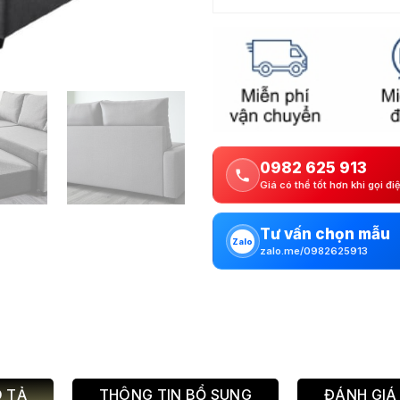
0982 625 913
Giá có thể tốt hơn khi gọi đi
Tư vấn chọn mẫu
Zalo
zalo.me/0982625913
 TẢ
THÔNG TIN BỔ SUNG
ĐÁNH GIÁ 