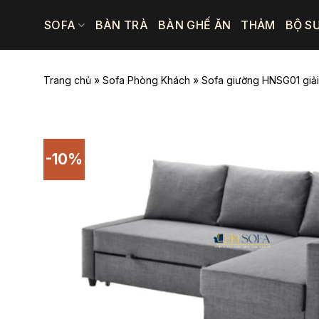
Bỏ
SOFA
BÀN TRÀ
BÀN GHẾ ĂN
THẢM
BỘ S
qua
nội
dung
Trang chủ
»
Sofa Phòng Khách
»
Sofa giường HNSG01 giải
-10%