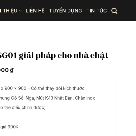
I THIỆU
LIÊN HỆ
TUYỂN DỤNG
TIN TỨC
G01 giải pháp cho nhà chật
Giá
000
₫
hiện
tại
00 ₫.
là:
 x 900 x 900
– Có thể thay đổi kích thước
20.735.000 ₫.
hung Gỗ Sồi Nga, Mút K43 Nhật Bản, Chân Inox
ó thể điều chỉnh được)
ị giá 900K