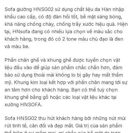
Sofa giường HNSG02 sử dụng chất liệu da Hàn nhập
khẩu cao cấp, có độ đàn hồi tốt, bề mặt sáng bóng,
khả năng chống cháy, chống trầy xước hiệu quả. Hiện
tại, HNsofa đang có nhiều lựa chọn về màu sắc cho
khách hàng, trong đó có 2 tone màu chủ đạo là đen
và màu be.
Phần chân ghế và khung ghế được tuyển chọn vật
liệu đầu vào để giúp sản phẩm chắc chắn hơn, đảm
bảo sử dụng thoải mái không lo bị gãy hay mất thẩm
mỹ. Khung kim loại kết hợp với phần chân mang tới sự
an tâm hơn cho khách hàng. Bạn có thể tuỳ chọn
khung ghế bằng gỗ hoặc các loại vật liệu khác tại
xưởng HNSOFA.
Sofa HNSG02 thu hút khách hàng bởi những nút múi
rút tinh tế, cân đối và đẹp mắt. Giá trị của sản phẩm
thể hiện ở sự mềm mại, mị chắc của bề mặt da trơn