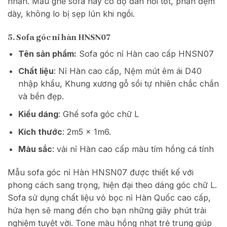
nhấn. Mẫu ghế sofa này có độ đàn hồi tốt, phần đệm
dày, không lo bị sẹp lún khi ngồi.
5. Sofa góc nỉ hàn HNSN07
Tên sản phẩm:
Sofa góc nỉ Hàn cao cấp HNSN07
Chất liệu
: Nỉ Hàn cao cấp, Nệm mút êm ái D40
nhập khẩu, Khung xương gỗ sồi tự nhiên chắc chắn
và bền đẹp.
Kiểu dáng
: Ghế sofa góc chữ L
Kích thước
: 2m5 x 1m6.
Màu sắc
: vải nỉ Hàn cao cấp màu tím hồng cá tính
Mẫu sofa góc nỉ Hàn HNSN07 được thiết kế với
phong cách sang trọng, hiện đại theo dáng góc chữ L.
Sofa sử dụng chất liệu vỏ bọc nỉ Hàn Quốc cao cấp,
hứa hẹn sẽ mang đến cho bạn những giây phút trải
nghiệm tuyệt vời. Tone màu hồng nhạt trẻ trung giúp