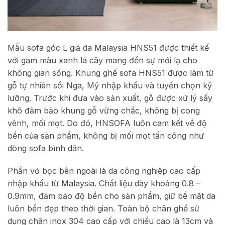
Mẫu sofa góc L giả da Malaysia HNS51 được thiết kế
với gam màu xanh lá cây mang đến sự mới lạ cho
không gian sống. Khung ghế sofa HNS51 được làm từ
gỗ tự nhiên sồi Nga, Mỹ nhập khẩu và tuyển chọn kỹ
lưỡng. Trước khi đưa vào sản xuất, gỗ được xử lý sấy
khô đảm bảo khung gỗ vững chắc, không bị cong
vênh, mối mọt. Do đó, HNSOFA luôn cam kết về độ
bền của sản phẩm, không bị mối mọt tấn công như
dòng sofa bình dân.
Phần vỏ bọc bên ngoài là da công nghiệp cao cấp
nhập khẩu từ Malaysia. Chất liệu dày khoảng 0.8 –
0.9mm, đảm bảo độ bền cho sản phẩm, giữ bề mặt da
luôn bền đẹp theo thời gian. Toàn bộ chân ghế sử
dụng chân inox 304 cao cấp với chiều cao là 13cm và