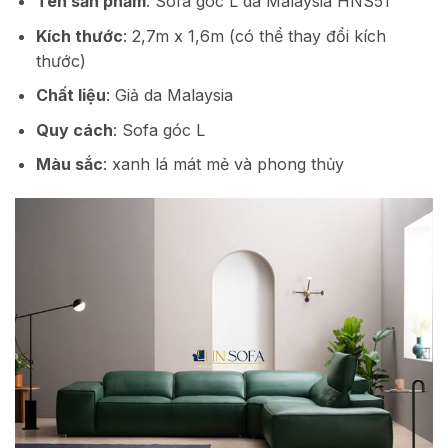
Tên sản phẩm
: Sofa góc L da Malaysia HNS51
Kích thước
: 2,7m x 1,6m (có thể thay đổi kích
thước)
Chất liệu
: Giả da Malaysia
Quy cách
: Sofa góc L
Màu sắc
: xanh lá mát mẻ và phong thủy