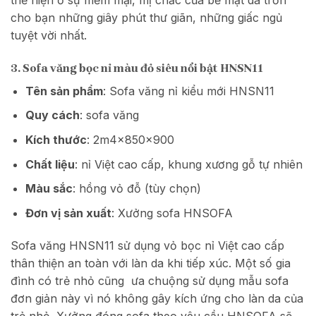
cho bạn những giây phút thư giãn, những giấc ngủ
tuyệt vời nhất.
3. Sofa văng bọc nỉ màu đỏ siêu nổi bật HNSN11
Tên sản phẩm
: Sofa văng nỉ kiểu mới HNSN11
Quy cách
: sofa văng
Kích thước
: 2m4x850x900
Chất liệu
: nỉ Việt cao cấp, khung xương gỗ tự nhiên
Màu sắc
: hồng vỏ đỗ (tùy chọn)
Đơn vị sản xuất
: Xưởng sofa HNSOFA
Sofa văng HNSN11 sử dụng vỏ bọc nỉ Việt cao cấp
thân thiện an toàn với làn da khi tiếp xúc. Một số gia
đình có trẻ nhỏ cũng ưa chuộng sử dụng mẫu sofa
đơn giản này vì nó không gây kích ứng cho làn da của
trẻ nhỏ. Xưởng đóng sofa theo yêu cầu HNSOFA sẽ