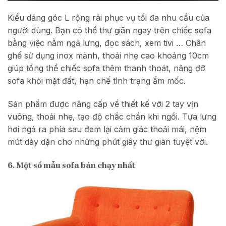
Kiểu dáng góc L rộng rãi phục vụ tối đa nhu cầu của
người dùng. Bạn có thể thư giãn ngay trên chiếc sofa
bằng việc nằm ngả lưng, đọc sách, xem tivi … Chân
ghế sử dụng inox mảnh, thoải nhẹ cao khoảng 10cm
giúp tổng thể chiếc sofa thêm thanh thoát, nâng đỡ
sofa khỏi mặt đất, hạn chế tình trạng ẩm mốc.
Sản phẩm được nâng cấp về thiết kế với 2 tay vịn
vuông, thoải nhẹ, tạo độ chắc chắn khi ngồi. Tựa lưng
hơi ngả ra phía sau đem lại cảm giác thoải mái, nệm
mút dày dặn cho những phút giây thư giãn tuyệt vời.
6. Một số mẫu sofa bán chạy nhất