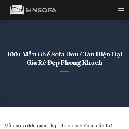
Bỏ
qua
nội
dung
100+ Mẫu Ghế Sofa Đơn Giản Hiện Đại
Giá Rẻ Đẹp Phòng Khách
Mẫu
sofa đơn giản
, đẹp, thanh lịch đang dần trở