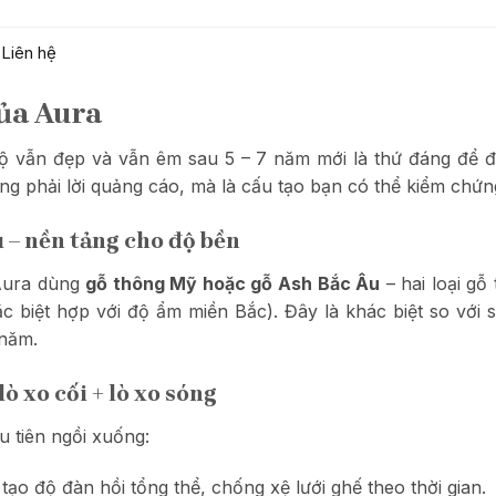
Liên hệ
của Aura
 bộ vẫn đẹp và vẫn êm sau 5 – 7 năm mới là thứ đáng để 
g phải lời quảng cáo, mà là cấu tạo bạn có thể kiểm chứng
 – nền tảng cho độ bền
 Aura dùng
gỗ thông Mỹ hoặc gỗ Ash Bắc Âu
– hai loại gỗ
đặc biệt hợp với độ ẩm miền Bắc). Đây là khác biệt so với
 năm.
ò xo cối + lò xo sóng
 tiên ngồi xuống:
tạo độ đàn hồi tổng thể, chống xệ lưới ghế theo thời gian.