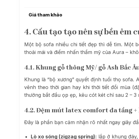
Giá tham khảo
4. Cấu tạo tạo nên sự bền êm 
Một bộ sofa nhiều chi tiết đẹp thì dễ tìm. Một
thoải mái và điểm nhấn thẩm mỹ của Aura – khôn
4.1. Khung gỗ thông Mỹ/ gỗ Ash Bắc Âu
Khung là “bộ xương” quyết định tuổi thọ sofa.
vênh theo thời gian hay khi thời tiết đổi mùa (
thường bắt đầu ọp ẹp, kêu cót két chỉ sau 2 – 3
4.2. Đệm mút latex comfort đa tầng + l
Đây là phần bạn cảm nhận rõ nhất ngay giây đầu
Lò xo sóng (zigzag spring):
lắp ở khung đáy, 