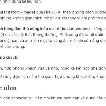
 nhìn dừng lại lâu hơn.
ầu (custom – made)
của HNSOFA, theo phong cách đương đ
ng không gian thích “chơi” chi tiết thay vì chỉ phô trương
nh hông đan thủ công kiểu ca-rô (basket weave)
– từng d
ột chi tiết nội thất thông thường. Phối cùng đó là
hệ chân 
i mặt sàn và ánh lên một tia sáng ấm mỗi khi có nắng chi
thể căn phòng.
òng khách:
ọn, hợp phòng khách vừa và nhỏ, hoặc kê kết hợp ghế đơn,
ở rộng diện tích nằm thư giãn, hợp phòng khách lớn, không
c nhìn
khi đến showroom – nên mỗi khung hình cần kể đúng câu c