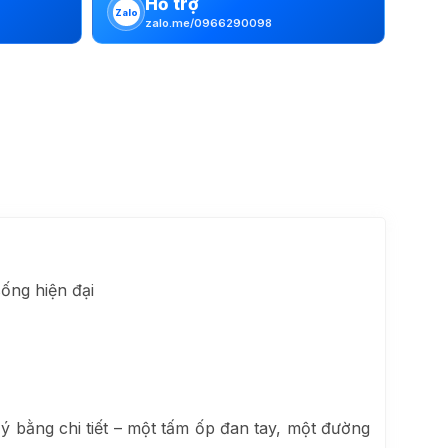
Hỗ trợ
Zalo
zalo.me/0966290098
ống hiện đại
 bằng chi tiết – một tấm ốp đan tay, một đường