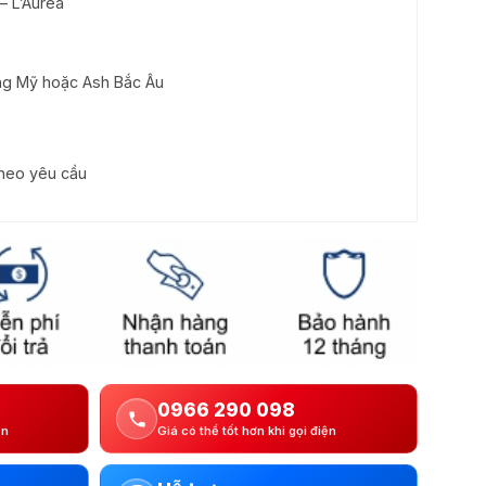
– L’Aurea
g Mỹ hoặc Ash Bắc Âu
heo yêu cầu
0966 290 098
ện
Giá có thể tốt hơn khi gọi điện