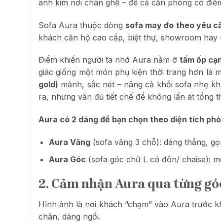
ánh kim nơi chân ghế – để cả căn phòng có điểm
Sofa Aura thuộc dòng
sofa may đo theo yêu c
khách căn hộ cao cấp, biệt thự, showroom hay nhữ
Điểm khiến người ta nhớ Aura nằm ở
tấm ốp cạ
giác giống một món phụ kiện thời trang hơn là m
gold)
mảnh, sắc nét – nâng cả khối sofa nhẹ khỏ
ra, nhưng vẫn đủ tiết chế để không lấn át tổng 
Aura có 2 dáng để bạn chọn theo diện tích ph
Aura Văng
(sofa văng 3 chỗ): dáng thẳng, g
Aura Góc
(sofa góc chữ L có đôn/ chaise): m
2. Cảm nhận Aura qua từng gó
Hình ảnh là nơi khách “chạm” vào Aura trước 
chân, dáng ngồi.