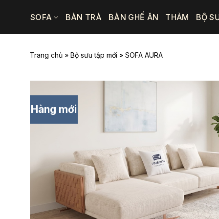
Bỏ
SOFA
BÀN TRÀ
BÀN GHẾ ĂN
THẢM
BỘ S
qua
nội
dung
Trang chủ
»
Bộ sưu tập mới
»
SOFA AURA
Hàng mới