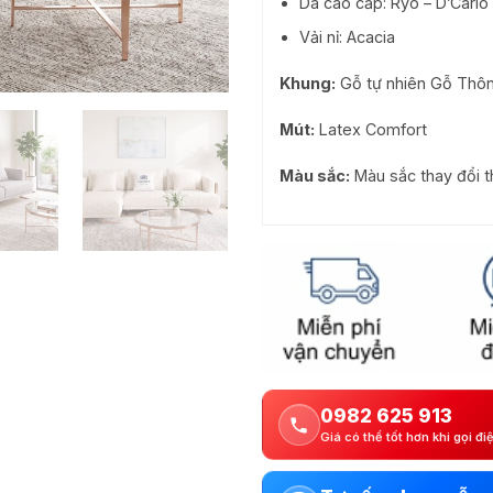
Da cao cấp: Ryo – D’Cario 
Vải nỉ: Acacia
Khung:
Gỗ tự nhiên Gỗ Thôn
Mút:
Latex Comfort
Màu sắc:
Màu sắc thay đổi t
0982 625 913
Giá có thể tốt hơn khi gọi đi