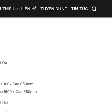
I THIỆU
LIÊN HỆ
TUYỂN DỤNG
TIN TỨC
AURA
âu 900x Cao 850mm
âu 1600 x Cao 850mm
u cầu