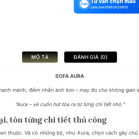
Tư vấn chọn mẫu
Zalo
zalo.me/0982625913
MÔ TẢ
ĐÁNH GIÁ (0)
SOFA AURA
hanh mảnh, điểm nhấn ánh kim – may đo cho không gian s
“Aura – vẻ cuốn hút tỏa ra từ từng chi tiết nhỏ.”
ại, tôn từng chi tiết thủ công
en thuộc. Và có những bộ, như Aura, chọn cách gây chú ý