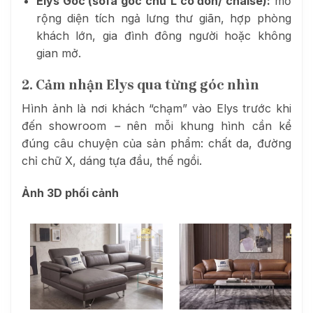
Elys Góc (sofa góc chữ L có đôn/ chaise):
mở
rộng diện tích ngả lưng thư giãn, hợp phòng
khách lớn, gia đình đông người hoặc không
gian mở.
2. Cảm nhận Elys qua từng góc nhìn
Hình ảnh là nơi khách “chạm” vào Elys trước khi
đến showroom
–
nên mỗi khung hình cần kể
đúng câu chuyện của sản phẩm: chất da, đường
chỉ chữ X, dáng tựa đầu, thế ngồi.
Ảnh 3D phối cảnh