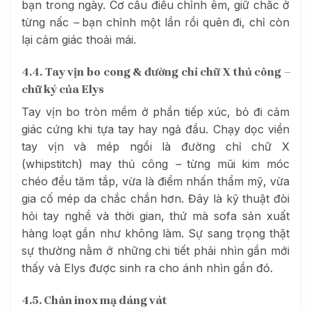
bạn trong ngày. Cơ cấu điều chỉnh êm, giữ chắc ở
từng nấc
–
bạn chỉnh một lần rồi quên đi, chỉ còn
lại cảm giác thoải mái.
4.4. Tay vịn bo cong & đường chỉ chữ X thủ công
–
chữ ký của Elys
Tay vịn bo tròn mềm ở phần tiếp xúc, bỏ đi cảm
giác cứng khi tựa tay hay ngả đầu. Chạy dọc viền
tay vịn và mép ngồi là đường chỉ chữ X
(whipstitch) may thủ công
–
từng mũi kim móc
chéo đều tăm tắp, vừa là điểm nhấn thẩm mỹ, vừa
gia cố mép da chắc chắn hơn. Đây là kỹ thuật đòi
hỏi tay nghề và thời gian, thứ mà sofa sản xuất
hàng loạt gần như không làm. Sự sang trọng thật
sự thường nằm ở những chi tiết phải nhìn gần mới
thấy và Elys được sinh ra cho ánh nhìn gần đó.
4.5. Chân inox mạ dáng vát