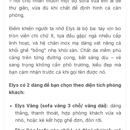
–
nơi chủ nhân muốn một bộ sofa vừa êm ái để
thư giãn, vừa đủ khí chất để định hình cả căn
phòng.
Điểm khiến người ta nhớ Elys là bộ ba: tay vịn bo
tròn viền chỉ chữ X, tựa đầu gập/ ngả nhiều cấp
linh hoạt, và hệ chân inox mạ dáng vát nâng cả
khối ghế “bồng” nhẹ khỏi sàn. Chất da mềm phủ
căng trên từng đường cong, bắt sáng dịu
–
vẻ
sang trọng không cần phô trương, kiểu đẹp mà
bạn cảm nhận trước cả khi gọi tên được nó.
Elys có 2 dáng để bạn chọn theo diện tích phòng
khách:
Elys Văng (sofa văng 3 chỗ/ văng dài):
dáng
thẳng, thanh thoát, hợp phòng khách vừa và
nhỏ, hoặc kê kết hợp ghế đơn, đôn rời.