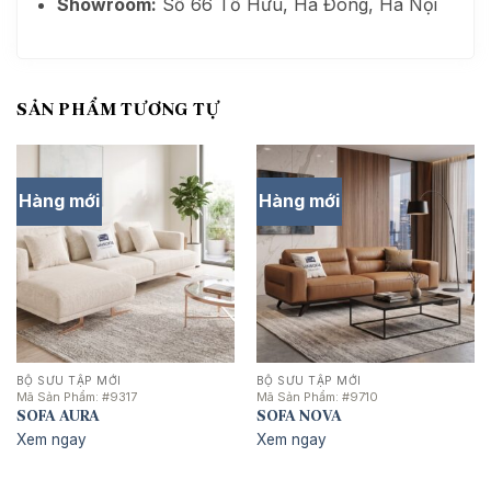
Showroom:
Số 66 Tố Hữu, Hà Đông, Hà Nội
SẢN PHẨM TƯƠNG TỰ
Hàng mới
Hàng mới
BỘ SƯU TẬP MỚI
BỘ SƯU TẬP MỚI
Mã Sản Phẩm:
#9317
Mã Sản Phẩm:
#9710
SOFA AURA
SOFA NOVA
Xem ngay
Xem ngay