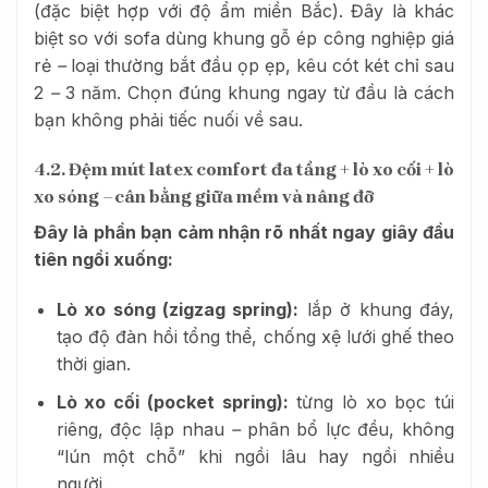
(đặc biệt hợp với độ ẩm miền Bắc). Đây là khác
biệt so với sofa dùng khung gỗ ép công nghiệp giá
rẻ
–
loại thường bắt đầu ọp ẹp, kêu cót két chỉ sau
2
–
3 năm. Chọn đúng khung ngay từ đầu là cách
bạn không phải tiếc nuối về sau.
4.2. Đệm mút latex comfort đa tầng + lò xo cối + lò
xo sóng
–
cân bằng giữa mềm và nâng đỡ
Đây là phần bạn cảm nhận rõ nhất ngay giây đầu
tiên ngồi xuống:
Lò xo sóng (zigzag spring):
lắp ở khung đáy,
tạo độ đàn hồi tổng thể, chống xệ lưới ghế theo
thời gian.
Lò xo cối (pocket spring):
từng lò xo bọc túi
riêng, độc lập nhau
–
phân bổ lực đều, không
“lún một chỗ” khi ngồi lâu hay ngồi nhiều
người.