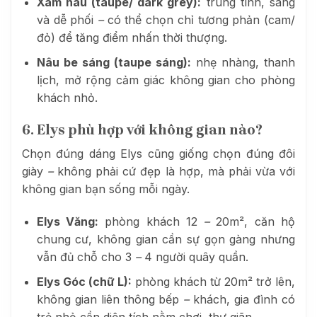
Xám nâu (taupe/ dark grey):
trung tính, sang
và dễ phối
–
có thể chọn chỉ tương phản (cam/
đỏ) để tăng điểm nhấn thời thượng.
Nâu be sáng (taupe sáng):
nhẹ nhàng, thanh
lịch, mở rộng cảm giác không gian cho phòng
khách nhỏ.
6. Elys phù hợp với không gian nào?
Chọn đúng dáng Elys cũng giống chọn đúng đôi
giày
–
không phải cứ đẹp là hợp, mà phải vừa với
không gian bạn sống mỗi ngày.
Elys Văng:
phòng khách 12
–
20m², căn hộ
chung cư, không gian cần sự gọn gàng nhưng
vẫn đủ chỗ cho 3
–
4 người quây quần.
Elys Góc (chữ L):
phòng khách từ 20m² trở lên,
không gian liên thông bếp
–
khách, gia đình có
trẻ nhỏ cần diện tích nằm chơi, thư giãn.