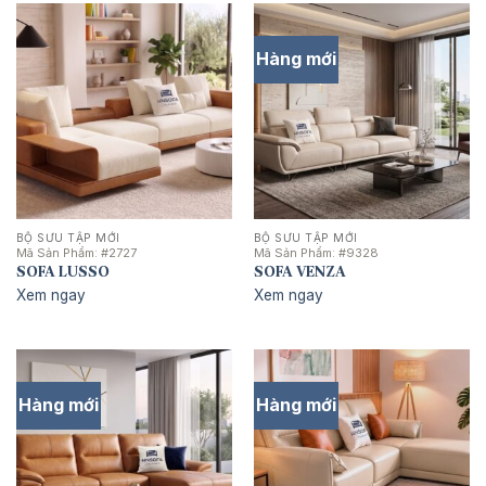
Hàng mới
BỘ SƯU TẬP MỚI
BỘ SƯU TẬP MỚI
Mã Sản Phẩm:
#2727
Mã Sản Phẩm:
#9328
SOFA LUSSO
SOFA VENZA
Xem ngay
Xem ngay
Hàng mới
Hàng mới