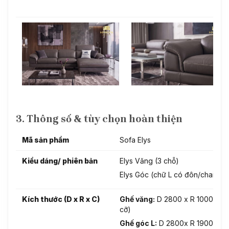
3. Thông số & tùy chọn hoàn thiện
Mã sản phẩm
Sofa Elys
Kiểu dáng/ phiên bản
Elys Văng (3 chỗ)
Elys Góc (chữ L có đôn/chaise)
Kích thước (D x R x C)
Ghế văng:
D 2800 x R 1000 x C 
cỡ)
Ghế góc L:
D 2800x R 1900 x C