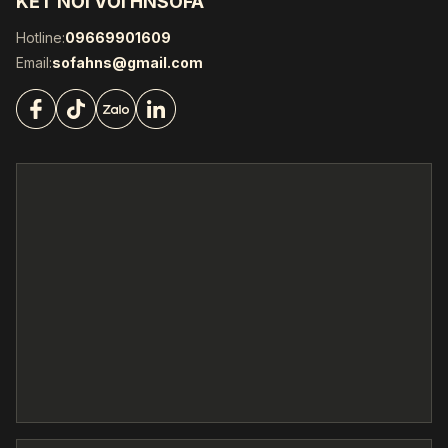
KẾT NỐI VỚI HNSOFA
Hotline:
09669901609
Email:
sofahns@gmail.com