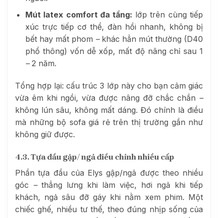
Mút latex comfort đa tầng:
lớp trên cùng tiếp
xúc trực tiếp cơ thể, đàn hồi nhanh, không bị
bết hay mất phom
–
khác hẳn mút thường (D40
phổ thông) vốn dễ xốp, mất độ nâng chỉ sau 1
–
2 năm.
Tổng hợp lại: cấu trúc 3 lớp này cho bạn cảm giác
vừa êm khi ngồi, vừa được nâng đỡ chắc chắn
–
không lún sâu, không mất dáng. Đó chính là điều
mà những bộ sofa giá rẻ trên thị trường gần như
không giữ được.
4.3. Tựa đầu gập/ ngả điều chỉnh nhiều cấp
Phần tựa đầu của Elys gập/ngả được theo nhiều
góc
–
thẳng lưng khi làm việc, hơi ngả khi tiếp
khách, ngả sâu đỡ gáy khi nằm xem phim. Một
chiếc ghế, nhiều tư thế, theo đúng nhịp sống của