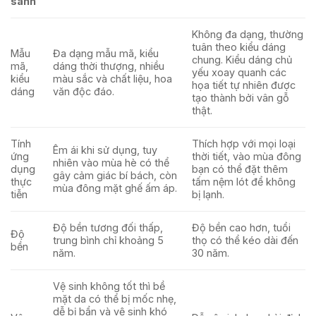
sánh
Không đa dạng, thường
tuân theo kiểu dáng
Mẫu
Đa dạng mẫu mã, kiểu
chung. Kiểu dáng chủ
mã,
dáng thời thượng, nhiều
yếu xoay quanh các
kiểu
màu sắc và chất liệu, hoa
họa tiết tự nhiên được
dáng
văn độc đáo.
tạo thành bởi vân gỗ
thật.
Tính
Thích hợp với mọi loại
Êm ái khi sử dụng, tuy
ứng
thời tiết, vào mùa đông
nhiên vào mùa hè có thể
dụng
bạn có thể đặt thêm
gây cảm giác bí bách, còn
thực
tấm nệm lót để không
mùa đông mặt ghế ấm áp.
tiễn
bị lạnh.
Độ bền tương đối thấp,
Độ bền cao hơn, tuổi
Độ
trung bình chỉ khoảng 5
thọ có thể kéo dài đến
bền
năm.
30 năm.
Vệ sinh không tốt thì bề
mặt da có thể bị mốc nhẹ,
dễ bị bẩn và vệ sinh khó