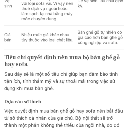
Vệ
Dễ vệ sinh, lau chùi định
với loại sofa vải. Vì vậy nên
sinh
kỳ.
thuê dịch vụ ngoài hoặc
làm sạch tại nhà bằng máy
móc chuyên dụng.
Bàn ghế gỗ tự nhiên có
Giá
Nhiều mức giá khác nhau
giá cao hơn bàn ghế gỗ
bán
tùy thuộc vào loại chất liệu.
công nghiệp và sofa.
Tiêu chí quyết định nên mua bộ bàn ghế gỗ
hay sofa
Sau đây sẽ là một số tiêu chí giúp bạn đảm bảo tính
tiện ích, tính thẩm mỹ và sự thoải mái trong việc sử
dụng khi mua bàn ghế.
Dựa vào sở thích
Việc quyết định mua bàn ghế gỗ hay sofa nên bắt đầu
từ sở thích cá nhân của gia chủ. Bộ nội thất sẽ trở
thành một phần không thể thiếu của ngôi nhà, do đó