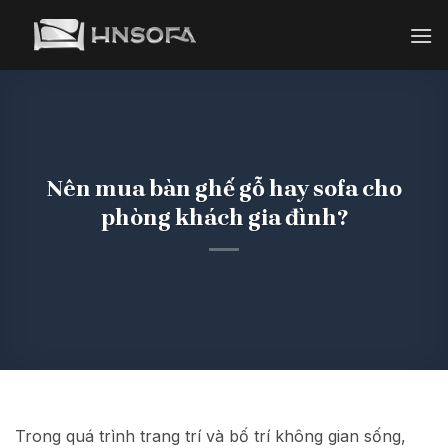
Bỏ
qua
nội
dung
Nên mua bàn ghế gỗ hay sofa cho
phòng khách gia đình?
Trong quá trình trang trí và bố trí không gian sống,