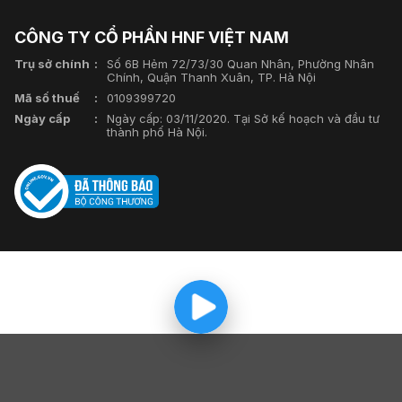
CÔNG TY CỔ PHẦN HNF VIỆT NAM
Trụ sở chính
Số 6B Hẻm 72/73/30 Quan Nhân, Phường Nhân
Chính, Quận Thanh Xuân, TP. Hà Nội
Mã số thuế
0109399720
Ngày cấp
Ngày cấp: 03/11/2020. Tại Sở kế hoạch và đầu tư
thành phố Hà Nội.