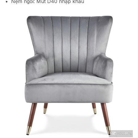
Nệm ngồi: Mút D40 nhập khẩu