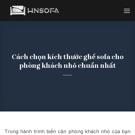
Bỏ
qua
nội
dung
Cách chọn kích thước ghế sofa cho
phòng khách nhỏ chuẩn nhất
Trong hành trình biến căn phòng khách nhỏ của bạn