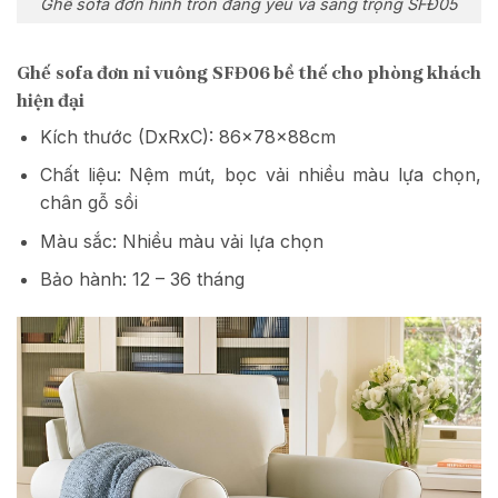
Ghế sofa đơn hình tròn đáng yêu và sang trọng SFĐ05
Ghế sofa đơn nỉ vuông SFĐ06 bề thế cho phòng khách
hiện đại
Kích thước (DxRxC): 86x78x88cm
Chất liệu: Nệm mút, bọc vải nhiều màu lựa chọn,
chân gỗ sồi
Màu sắc: Nhiều màu vải lựa chọn
Bảo hành: 12 – 36 tháng