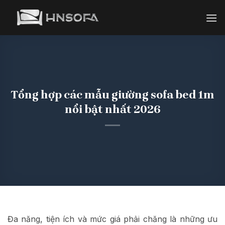
Bỏ
qua
nội
dung
Tổng hợp các mẫu giường sofa bed 1m
nổi bật nhất 2026
Đa năng, tiện ích và mức giá phải chăng là những ưu