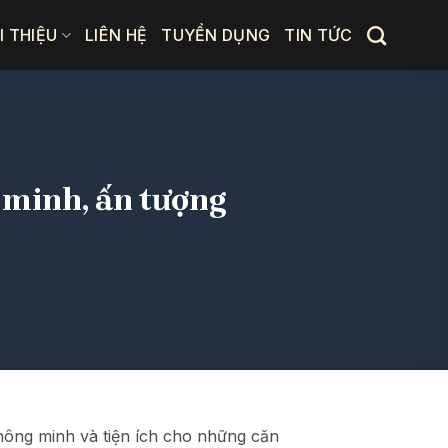
I THIỆU
LIÊN HỆ
TUYỂN DỤNG
TIN TỨC
 minh, ấn tượng
hông minh và tiện ích cho những căn