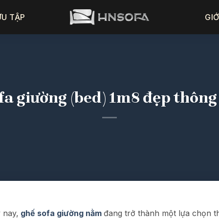
ƯU TẬP
GIỚ
fa giường (bed) 1m8 đẹp thông
 nay,
ghế sofa giường nằm
đang trở thành một lựa chọn t