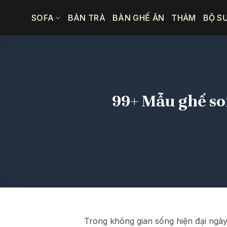
Bỏ
SOFA
BÀN TRÀ
BÀN GHẾ ĂN
THẢM
BỘ S
qua
nội
dung
99+ Mẫu ghế so
Trong không gian sống hiện đại ngày