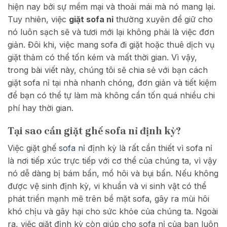
hiện nay bởi sự mềm mại và thoải mái mà nó mang lại.
Tuy nhiên, việc
giặt sofa nỉ
thường xuyên để giữ cho
nó luôn sạch sẽ và tươi mới lại không phải là việc đơn
giản. Đôi khi, việc mang sofa đi giặt hoặc thuê dịch vụ
giặt thảm có thể tốn kém và mất thời gian. Vì vậy,
trong bài viết này, chúng tôi sẽ chia sẻ với bạn cách
giặt sofa nỉ tại nhà nhanh chóng, đơn giản và tiết kiệm
để bạn có thể tự làm mà không cần tốn quá nhiều chi
phí hay thời gian.
Tại sao cần giặt ghế sofa nỉ định kỳ?
Việc giặt ghế
sofa nỉ
định kỳ là rất cần thiết vì sofa nỉ
là nơi tiếp xúc trực tiếp với cơ thể của chúng ta, vì vậy
nó dễ dàng bị bám bẩn, mồ hôi và bụi bẩn. Nếu không
được vệ sinh định kỳ, vi khuẩn và vi sinh vật có thể
phát triển mạnh mẽ trên bề mặt sofa, gây ra mùi hôi
khó chịu và gây hại cho sức khỏe của chúng ta. Ngoài
ra, việc giặt định kỳ còn giúp cho sofa nỉ của bạn luôn