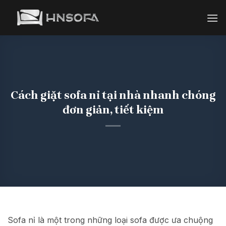
Bỏ
qua
nội
dung
Cách giặt sofa nỉ tại nhà nhanh chóng
đơn giản, tiết kiệm
Sofa nỉ là một trong những loại sofa được ưa chuộng