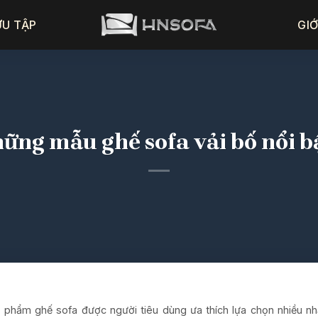
ƯU TẬP
GIỚ
ững mẫu ghế sofa vải bố nổi b
 phẩm ghế sofa được người tiêu dùng ưa thích lựa chọn nhiều nh