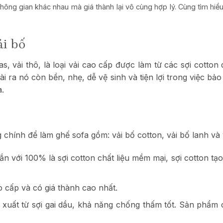
ông gian khác nhau mà giá thành lại vô cùng hợp lý. Cùng tìm hiể
ải bố
s, vải thô, là loại vải cao cấp được làm từ các sợi cotto
ài ra nó còn bền, nhẹ, dễ vệ sinh và tiện lợi trong việc b
a.
g chính để làm ghế sofa gồm: vải bố cotton, vải bố lanh và
n với 100% là sợi cotton chất liệu mềm mại, s
ợi cotton t
ao cấp và có giá thành cao nhất.
n xuất từ sợi gai dầu, khả năng chống thấm tốt.
Sản phẩm có