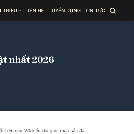
I THIỆU
LIÊN HỆ
TUYỂN DỤNG
TIN TỨC
ật nhất 2026
ất hiện nay. Với kiểu dáng và màu sắc đa