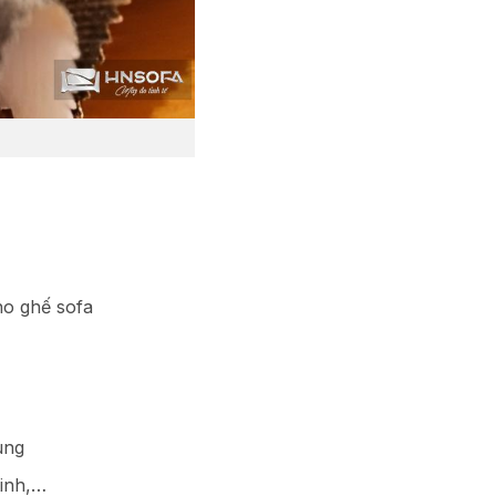
ho ghế sofa
ùng
tinh,…