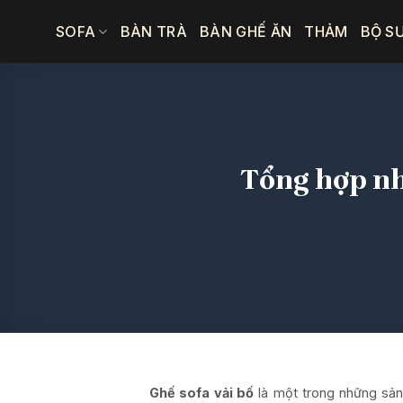
Bỏ
SOFA
BÀN TRÀ
BÀN GHẾ ĂN
THẢM
BỘ S
qua
nội
dung
Tổng hợp nh
Ghế sofa vải bố
là một trong những sản