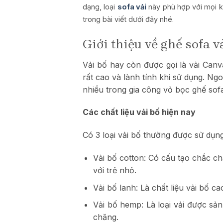
dạng, loại
sofa vải
này phù hợp với mọi kh
trong bài viết dưới đây nhé.
Giới thiệu về ghế sofa v
Vải bố hay còn được gọi là vải Canva
rất cao và lành tính khi sử dụng. Ngo
nhiều trong gia công vỏ bọc ghế sof
Các chất liệu vải bố hiện nay
Có 3 loại vải bố thường được sử dụn
Vải bố cotton:
Có cấu tạo chắc chắ
với trẻ nhỏ.
Vải bố lanh: Là chất liệu vải bố c
Vải bố hemp:
Là loại vải được sả
chăng.