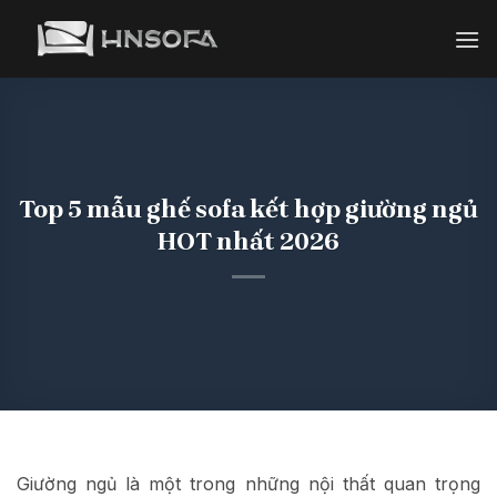
Bỏ
qua
nội
dung
Top 5 mẫu ghế sofa kết hợp giường ngủ
HOT nhất 2026
Giường ngủ là một trong những nội thất quan trọng