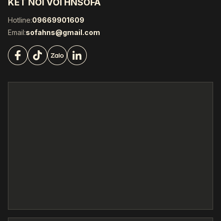
KẾT NỐI VỚI HNSOFA
Hotline:
09669901609
Email:
sofahns@gmail.com