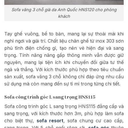
Sofa văng 3 chỗ giả da Anh Quốc HNS120 cho phòng
khách
Tay ghế vuông, bề to bản, mang lại sự thoải mái khi
nghỉ ngơi và giải trí. Chất liệu chân ghế từ inox 303 sơn
phủ tĩnh điện chống gỉ, tạo nên vẻ hiện đại và sang
trọng. Tính năng nâng gấp thông minh vẫn được giữ
nguyên, mang lại tiện ích khi chuyển đổi giữa tư thế
ngả và thẳng. Với kích thước phù hợp theo tiêu chuẩn
sản xuất, sofa văng 3 chỗ không chỉ đáp ứng nhu cầu
sử dụng mà còn mang đến sự tỉ mỉ trong từng chi tiết.
Sofa công trình góc L sang trọng HNS115
Sofa công trình góc L sang trọng HNS115 đẳng cấp và
sang trọng, với kích thước hơn 3m, phù hợp làm sofa
cho biệt thự,
sofa resort
, sofa
chung cư cao cấp,
sang trọng. Với 5 chỗ ngồi rộng rãi,
sofa góc
thuận