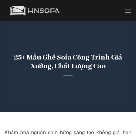
Bỏ
qua
nội
dung
25+ Mẫu Ghế Sofa Công Trình Giá
Xưởng, Chất Lượng Cao
Khám phá nguồn cảm hứng sáng tạo không giới hạn