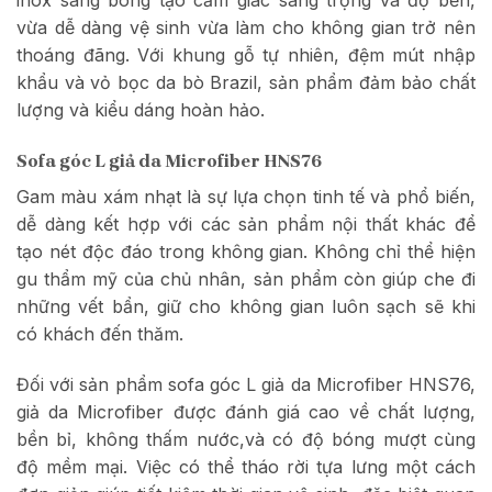
inox sáng bóng tạo cảm giác sang trọng và độ bền,
vừa dễ dàng vệ sinh vừa làm cho không gian trở nên
thoáng đãng. Với khung gỗ tự nhiên, đệm mút nhập
khẩu và vỏ bọc da bò Brazil, sản phẩm đảm bảo chất
lượng và kiểu dáng hoàn hảo.
Sofa góc L giả da Microfiber HNS76
Gam màu xám nhạt là sự lựa chọn tinh tế và phổ biến,
dễ dàng kết hợp với các sản phẩm nội thất khác để
tạo nét độc đáo trong không gian. Không chỉ thể hiện
gu thẩm mỹ của chủ nhân, sản phẩm còn giúp che đi
những vết bẩn, giữ cho không gian luôn sạch sẽ khi
có khách đến thăm.
Đối với sản phẩm sofa góc L giả da Microfiber HNS76,
giả da Microfiber được đánh giá cao về chất lượng,
bền bỉ, không thấm nước,và có độ bóng mượt cùng
độ mềm mại. Việc có thể tháo rời tựa lưng một cách