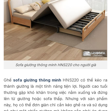
Sofa giường thông minh HNS220 cho người già
Ghế
sofa giường thông minh
HNS220 có thể kéo ra
thành giường là một tính năng tiện lợi. Người cao tuổi
thường gặp khó khăn trong việc nằm xuống và đứng
lên từ giường hoặc sofa thấp. Nhưng với sản phẩm
này, họ có thể đơn giản chỉ cần kéo ghế ra và sử dụng
nó như một chiếc giường mà không cần phải áp dụng