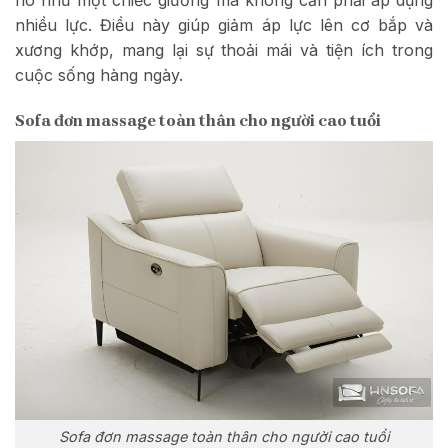
nhiều lực. Điều này giúp giảm áp lực lên cơ bắp và
xương khớp, mang lại sự thoải mái và tiện ích trong
cuộc sống hàng ngày.
Sofa đơn massage toàn thân cho người cao tuổi
Sofa đơn massage toàn thân cho người cao tuổi