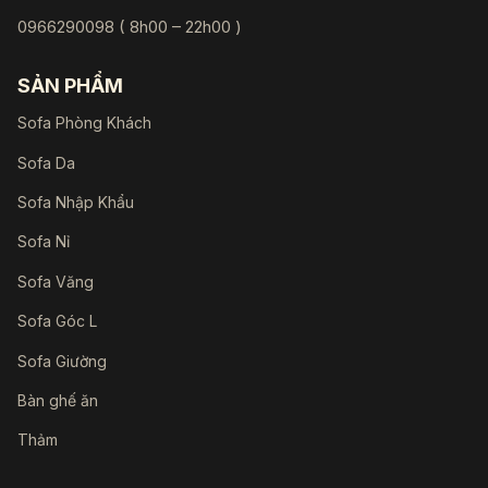
0966290098 ( 8h00 – 22h00 )
SẢN PHẨM
Sofa Phòng Khách
Sofa Da
Sofa Nhập Khẩu
Sofa Nỉ
Sofa Văng
Sofa Góc L
Sofa Giường
Bàn ghế ăn
Thảm