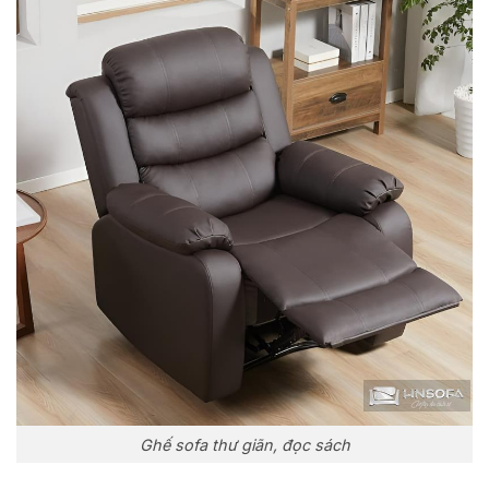
Ghế sofa thư giãn, đọc sách