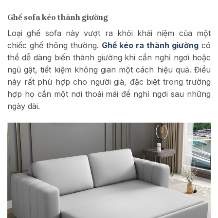
Ghế sofa kéo thành giường
Loại ghế sofa này vượt ra khỏi khái niệm của một
chiếc ghế thông thường.
Ghế kéo ra thành giường
có
thể dễ dàng biến thành giường khi cần nghỉ ngơi hoặc
ngủ gật, tiết kiệm không gian một cách hiệu quả. Điều
này rất phù hợp cho người già, đặc biệt trong trường
hợp họ cần một nơi thoải mái để nghỉ ngơi sau những
ngày dài.