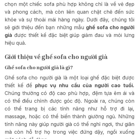
chọn một chiếc sofa phù hợp không chỉ là về vẻ đẹp
và phong cách, mà còn liên quan chặt chẽ đến sức
khỏe và sự thoải mái hàng ngày. Dưới đây, chúng tôi
sẽ giới thiệu đến bạn những mẫu
ghế sofa cho người
già
được thiết kế đặc biệt giúp giảm đau và mỏi lưng
hiệu quả.
Giới thiệu về ghế sofa cho người già
Ghế sofa cho người già là gì?
Ghế sofa cho người già là một loại ghế đặc biệt được
thiết kế để
phục vụ nhu cầu của người cao tuổi.
Chúng thường có độ cao phù hợp, đệm tựa êm ái và
có thể điều chỉnh được góc độ. Ngoài ra, chúng còn
có thể trang bị các tính năng như hỗ trợ đi lại,
massage, hoặc có thể biến thành giường ngủ. Những
tính năng này giúp người già có thể nghỉ ngơi, thư giãn
mà còn hỗ trợ họ trong việc đứng dậy, ngồi xuống