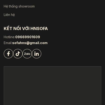
Hệ thống showroom
Liên hệ
KẾT NỐI VỚI HNSOFA
Hotline:
09669901609
Email:
sofahns@gmail.com