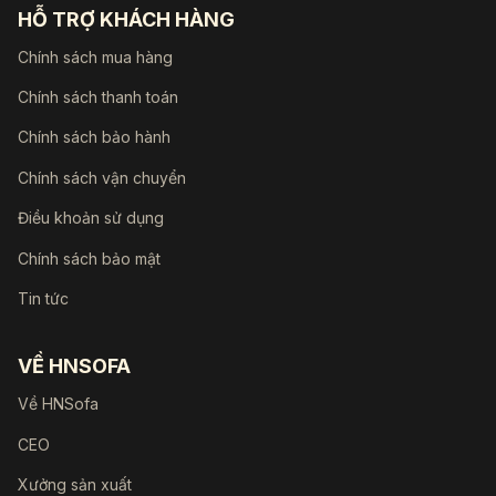
HỖ TRỢ KHÁCH HÀNG
Chính sách mua hàng
Chính sách thanh toán
Chính sách bảo hành
Chính sách vận chuyển
Điều khoản sử dụng
Chính sách bảo mật
Tin tức
VỀ HNSOFA
Về HNSofa
CEO
Xưởng sản xuất