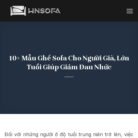
Bỏ
qua
nội
dung
10+ Mẫu Ghế Sofa Cho Người Già, Lớn
Tuổi Giúp Giảm Đau Nhức
Đối với những người ở độ tuổi trung niên trở lên, việc