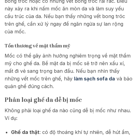
bong tróc hoặc có những vết bong tróc rải rác. Điều
này xảy ra khi nấm mốc ăn mòn da và làm suy yếu
cấu trúc của da. Nếu bạn thấy những vết bong tróc
trên ghế, cần xử lý ngay để ngăn ngừa sự lan rộng
của mốc.
Tổn thương về mặt thẩm mỹ
Mốc có thể gây ảnh hưởng nghiêm trọng về mặt thẩm
mỹ cho ghế da. Bề mặt da bị mốc sẽ trở nên xấu xí,
mất đi vẻ sang trọng ban đầu. Nếu bạn nhìn thấy
những vết mốc trên ghế, hãy
làm sạch sofa da
và bảo
quản ghế đúng cách.
Phân loại ghế da dễ bị mốc
Không phải loại ghế da nào cũng dễ bị mốc như nhau.
Ví dụ:
Ghế da thật
: có độ thoáng khí tự nhiên, dễ hút ẩm,