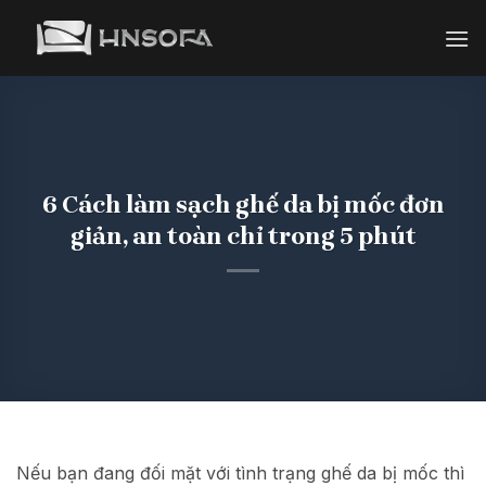
Bỏ
qua
nội
dung
6 Cách làm sạch ghế da bị mốc đơn
giản, an toàn chỉ trong 5 phút
Nếu bạn đang đối mặt với tình trạng ghế da bị mốc thì