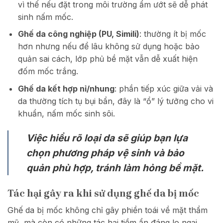
vì thế nếu đặt trong môi trường ẩm ướt sẽ dễ phát
sinh nấm mốc.
Ghế da công nghiệp (PU, Simili)
: thường ít bị mốc
hơn nhưng nếu để lâu không sử dụng hoặc bảo
quản sai cách, lớp phủ bề mặt vẫn dễ xuất hiện
đốm mốc trắng.
Ghế da kết hợp nỉ/nhung
: phần tiếp xúc giữa vải và
da thường tích tụ bụi bẩn, đây là “ổ” lý tưởng cho vi
khuẩn, nấm mốc sinh sôi.
Việc hiểu rõ loại da sẽ giúp bạn lựa
chọn phương pháp vệ sinh và bảo
quản phù hợp, tránh làm hỏng bề mặt.
Tác hại gây ra khi sử dụng ghế da bị mốc
Ghế da bị mốc không chỉ gây phiền toái về mặt thẩm
mỹ, mà còn có những tác hại tiềm ẩn đáng lo ngại.