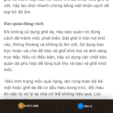
ướt, hãy lau khô nhanh chóng bằng một khăn sạch để
loại bỏ độ ẩm.
Bảo quản đúng cách
Khi không sử dụng ghế da, hãy bảo quản nó đúng
cách để tránh mốc phát triển. Đặt ghế ở một nơi khô
ráo, thông thoáng và không bị ẩm ướt. Sử dụng bao
bọc hoặc vải che để bảo vệ ghế khỏi bụi và ánh sáng
trực tiếp. Nếu có điều kiện, hãy sử dụng các chất bảo
quản da phù hợp để tăng tuổi thọ và bảo vệ ghế khỏi
mốc.
Nếu tình trạng mốc quá nặng, lan rộng toàn bộ bề
mặt hoặc ghế da đã có dấu hiệu bong tróc, đổi màu
thì việc tự xử lý tại nhà có thể không hiệu quả. Lúc
này, bạn nên:
ZALO
HOTLINE
Liên hệ dịch vụ
vệ sinh ghế da chuyên nghiệp
để