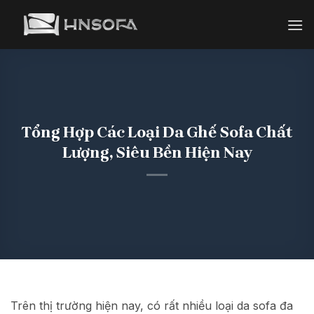
Bỏ
qua
nội
dung
Tổng Hợp Các Loại Da Ghế Sofa Chất
Lượng, Siêu Bền Hiện Nay
Trên thị trường hiện nay, có rất nhiều loại da sofa đa