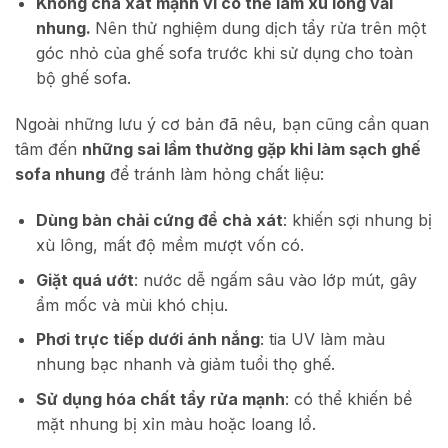
Không chà xát mạnh vì có thể làm xù lông vải
nhung.
Nên thử nghiệm dung dịch tẩy rửa trên một
góc nhỏ của ghế sofa trước khi sử dụng cho toàn
bộ ghế sofa.
Ngoài những lưu ý cơ bản đã nêu, bạn cũng cần quan
tâm đến
những sai lầm thường gặp khi làm sạch ghế
sofa nhung
để tránh làm hỏng chất liệu:
Dùng bàn chải cứng để chà xát
: khiến sợi nhung bị
xù lông, mất độ mềm mượt vốn có.
Giặt quá ướt
: nước dễ ngấm sâu vào lớp mút, gây
ẩm mốc và mùi khó chịu.
Phơi trực tiếp dưới ánh nắng
: tia UV làm màu
nhung bạc nhanh và giảm tuổi thọ ghế.
Sử dụng hóa chất tẩy rửa mạnh
: có thể khiến bề
mặt nhung bị xỉn màu hoặc loang lổ.