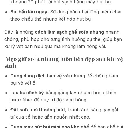
khoảng 20 phút rồi hút sạch bằng máy hút bụi.
Bụi bẩn lâu ngày
: Sử dụng bàn chải lông mềm chải
theo chiều thớ nhung kết hợp hút bụi.
Đây là những
cách làm sạch ghế sofa nhung
nhanh
chóng, phù hợp cho từng tình huống cụ thể, giúp bạn
xử lý vết bẩn hiệu quả mà không làm hỏng vải.
Mẹo giữ sofa nhung luôn bền đẹp sau khi vệ
sinh
Dùng dung dịch bảo vệ vải nhung
để chống bám
bụi và vết ố.
Lau bụi định kỳ
bằng găng tay nhung hoặc khăn
microfiber để duy trì độ sáng bóng.
Đặt sofa nơi thoáng mát
, tránh ánh sáng gay gắt
từ cửa sổ hoặc gần nguồn nhiệt cao.
Dùng máy hút bụi mini cho khe ghế
để hạn chế bụi