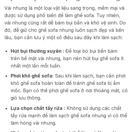
Vải nhung là một loại vật liệu sang trọng, mềm mại và
được sử dụng phổ biến để làm ghế sofa. Tuy nhiên,
vải nhung cũng rất dễ bám bụi bẩn và khó vệ sinh. Do
đó, để giữ cho ghế sofa nhung luôn sạch đẹp và bền
lâu, bạn cần lưu ý một số điều sau đây khi làm sạch:
Hút bụi thường xuyên :
Để loại bỏ bụi bẩn bám
trên bề mặt vải nhung, bạn nên hút bụi ghế sofa ít
nhất một lần mỗi tuần.
Phơi khô ghế sofa:
Sau khi làm sạch, bạn cần phơi
khô ghế sofa hoàn toàn để tránh ghế sofa bị ẩm
mốc. Bạn có thể phơi ghế sofa ở nơi thoáng mát, có
gió lưu thông.
Lựa chọn chất tẩy rửa :
Không sử dụng các chất
tẩy rửa mạnh để làm sạch ghế sofa nhung vì có thể
làm hỏng vải nhung.