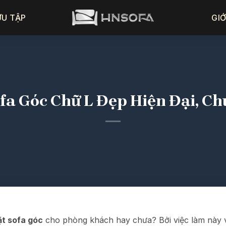
ƯU TẬP
GIỚ
ofa Góc Chữ L Đẹp Hiện Đại, C
ặt sofa góc
cho phòng khách hay chưa? Bởi việc làm này vô