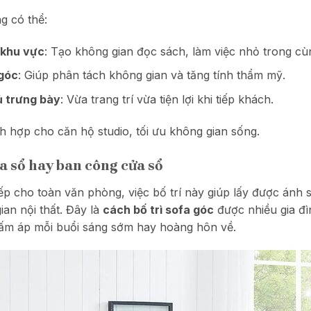
g có thể:
 khu vực
: Tạo không gian đọc sách, làm việc nhỏ trong c
 góc
: Giúp phân tách không gian và tăng tính thẩm mỹ.
ủ trưng bày
: Vừa trang trí vừa tiện lợi khi tiếp khách.
ch hợp cho căn hộ studio, tối ưu không gian sống.
ửa sổ hay ban công cửa sổ
ếp cho toàn văn phòng, việc bố trí này giúp lấy được ánh 
an nội thất. Đây là
cách bố trì sofa góc
được nhiều gia đì
g ấm áp mỗi buổi sáng sớm hay hoàng hôn về.