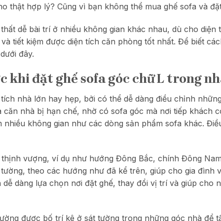
ho thật hợp lý? Cũng vì bạn không thể mua ghế sofa và đặ
hất dễ bài trí ở nhiều không gian khác nhau, dù cho diện t
và tiết kiệm được diện tích căn phòng tốt nhất. Để biết cá
 dưới đây.
c khi đặt ghế sofa góc chữ L trong n
tích nhà lớn hay hẹp, bởi có thể dễ dàng điều chỉnh những
ủa căn nhà bị hạn chế, nhờ có sofa góc mà nơi tiếp khách 
ếm nhiều không gian như các dòng sản phẩm sofa khác. Đi
 thịnh vượng, ví dụ như hướng Đông Bắc, chính Đông Nam,
tường, theo các hướng như đã kể trên, giúp cho gia đình vạ
 dễ dàng lựa chọn nơi đặt ghế, thay đổi vị trí và giúp ch
ờng được bố trí kê ở sát tường trong những góc nhà để tậ