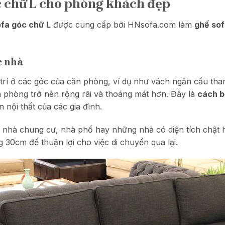
c chữ L cho phòng khách đẹp
ofa góc chữ L
được cung cấp bởi HNsofa.com làm
ghế so
c nhà
í ở các góc của căn phòng, ví dụ như vách ngăn cầu thang,
 phòng trở nên rộng rãi và thoáng mát hơn. Đây là
cách b
 nội thất của các gia đình.
 nhà chung cư, nhà phố hay những nhà có diện tích chật h
30cm để thuận lợi cho việc di chuyển qua lại.