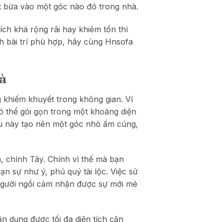
t bừa vào một góc nào đó trong nhà.
ích khá rộng rãi hay khiêm tốn thì
ch bài trí phù hợp, hãy cùng Hnsofa
hà
 khiếm khuyết trong không gian. Ví
có thể gói gọn trong một khoảng diện
ều này tạo nên một góc nhỏ ấm cúng,
 chính Tây. Chính vì thế mà bạn
n sự như ý, phú quý tài lộc. Việc sử
o người ngồi cảm nhận được sự mới mẻ
n dụng được tối đa diện tích căn