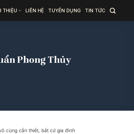
I THIỆU
LIÊN HỆ
TUYỂN DỤNG
TIN TỨC
huẩn Phong Thủy
 cùng cần thiết, bất cứ gia đình