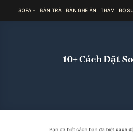
Bỏ
SOFA
BÀN TRÀ
BÀN GHẾ ĂN
THẢM
BỘ S
qua
nội
dung
10+ Cách Đặt S
Bạn đã biết cách bạn đã biết
cách đ