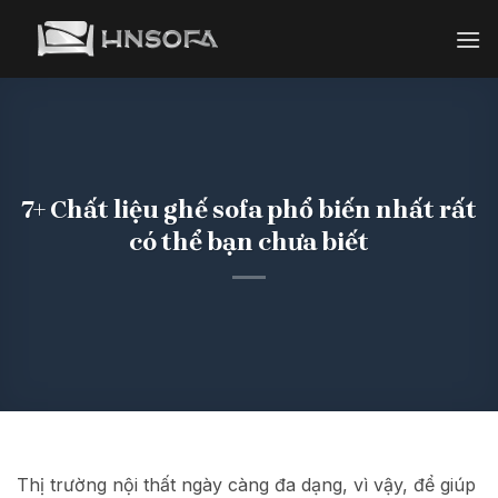
Bỏ
qua
nội
dung
7+ Chất liệu ghế sofa phổ biến nhất rất
có thể bạn chưa biết
Thị trường nội thất ngày càng đa dạng, vì vậy, để giúp