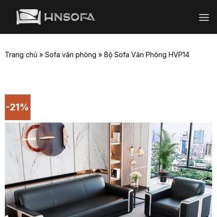
Bỏ
qua
nội
dung
Trang chủ
»
Sofa văn phòng
»
Bộ Sofa Văn Phòng HVP14
-21%