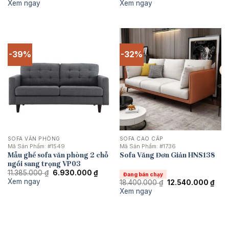
gốc
hiện
gốc
hiệ
Xem ngay
Xem ngay
là:
tại
là:
tại
14.317.500 ₫.
là:
23.460.000 ₫.
là:
10.615.000 ₫.
18.
-39%
-32%
SOFA VĂN PHÒNG
SOFA CAO CẤP
Mã Sản Phẩm:
#1549
Mã Sản Phẩm:
#1736
Mẫu ghế sofa văn phòng 2 chỗ
Sofa Văng Đơn Giản HNS138
ngồi sang trọng VP03
Giá
Giá
11.385.000
₫
6.930.000
₫
Đang bán chạy
gốc
hiện
Xem ngay
Giá
Giá
18.400.000
₫
12.540.000
₫
là:
tại
gốc
hiện
Xem ngay
11.385.000 ₫.
là:
là:
tại
6.930.000 ₫.
18.400.000 ₫.
là:
12.5