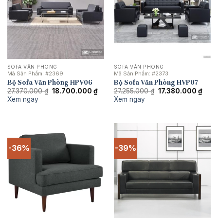
SOFA VĂN PHÒNG
SOFA VĂN PHÒNG
Mã Sản Phẩm:
#2369
Mã Sản Phẩm:
#2373
Bộ Sofa Văn Phòng HPV06
Bộ Sofa Văn Phòng HVP07
Giá
Giá
Giá
Giá
27.370.000
₫
18.700.000
₫
27.255.000
₫
17.380.000
₫
gốc
hiện
gốc
hiện
Xem ngay
Xem ngay
là:
tại
là:
tại
27.370.000 ₫.
là:
27.255.000 ₫.
là:
18.700.000 ₫.
17.38
-36%
-39%