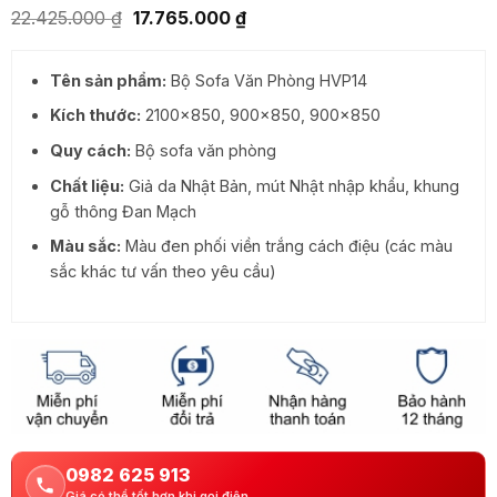
Giá
Giá
22.425.000
₫
17.765.000
₫
gốc
hiện
là:
tại
22.425.000 ₫.
là:
Tên sản phẩm:
Bộ Sofa Văn Phòng HVP14
17.765.000 ₫.
Kích thước:
2100×850, 900×850, 900×850
Quy cách:
Bộ sofa văn phòng
Chất liệu:
Giả da Nhật Bản, mút Nhật nhập khẩu, khung
gỗ thông Đan Mạch
Màu sắc:
Màu đen phối viền trắng cách điệu (các màu
sắc khác tư vấn theo yêu cầu)
0982 625 913
Giá có thể tốt hơn khi gọi điện