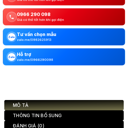
0966 290 098
Giá có thể tốt hơn khi gọi điện
Tư vấn chọn mẫu
Zalo
zalo.me/0982625913
Hỗ trợ
Zalo
zalo.me/0966290098
MÔ TẢ
THÔNG TIN BỔ SUNG
ĐÁNH GIÁ (0)