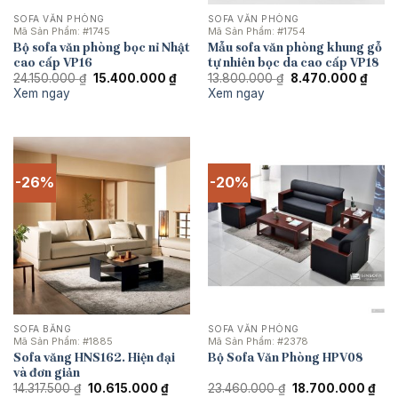
SOFA VĂN PHÒNG
SOFA VĂN PHÒNG
Mã Sản Phẩm:
#1745
Mã Sản Phẩm:
#1754
Bộ sofa văn phòng bọc nỉ Nhật
Mẫu sofa văn phòng khung gỗ
cao cấp VP16
tự nhiên bọc da cao cấp VP18
Giá
Giá
Giá
Giá
24.150.000
₫
15.400.000
₫
13.800.000
₫
8.470.000
₫
gốc
hiện
gốc
hiện
Xem ngay
Xem ngay
là:
tại
là:
tại
24.150.000 ₫.
là:
13.800.000 ₫.
là:
15.400.000 ₫.
8.470
-26%
-20%
SOFA BĂNG
SOFA VĂN PHÒNG
Mã Sản Phẩm:
#1885
Mã Sản Phẩm:
#2378
Sofa văng HNS162. Hiện đại
Bộ Sofa Văn Phòng HPV08
và đơn giản
Giá
Giá
Giá
Giá
14.317.500
₫
10.615.000
₫
23.460.000
₫
18.700.000
₫