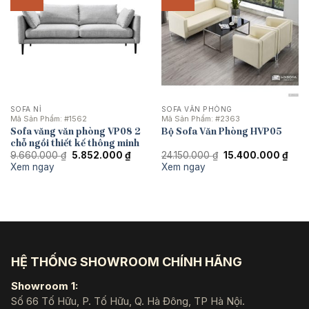
SOFA NỈ
SOFA VĂN PHÒNG
Mã Sản Phẩm:
#1562
Mã Sản Phẩm:
#2363
Sofa văng văn phòng VP08 2
Bộ Sofa Văn Phòng HVP05
chỗ ngồi thiết kế thông minh
Giá
Giá
Giá
Giá
9.660.000
₫
5.852.000
₫
24.150.000
₫
15.400.000
₫
gốc
hiện
gốc
hiện
Xem ngay
Xem ngay
là:
tại
là:
tại
9.660.000 ₫.
là:
24.150.000 ₫.
là:
5.852.000 ₫.
15.4
HỆ THỐNG SHOWROOM CHÍNH HÃNG
Showroom 1:
Số 66 Tố Hữu, P. Tố Hữu, Q. Hà Đông, TP Hà Nội.