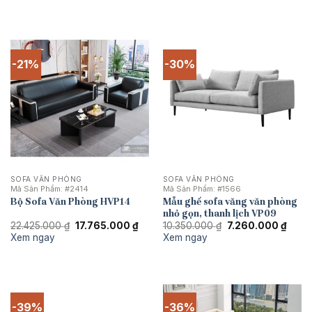
24.150.000 ₫.
là:
19.550.000 ₫.
là:
15.400.000 ₫.
12.14
-21%
-30%
SOFA VĂN PHÒNG
SOFA VĂN PHÒNG
Mã Sản Phẩm:
#2414
Mã Sản Phẩm:
#1566
Bộ Sofa Văn Phòng HVP14
Mẫu ghế sofa văng văn phòng
nhỏ gọn, thanh lịch VP09
Giá
Giá
Giá
Giá
22.425.000
₫
17.765.000
₫
10.350.000
₫
7.260.000
₫
gốc
hiện
gốc
hiện
Xem ngay
Xem ngay
là:
tại
là:
tại
22.425.000 ₫.
là:
10.350.000 ₫.
là:
17.765.000 ₫.
7.260
-39%
-36%