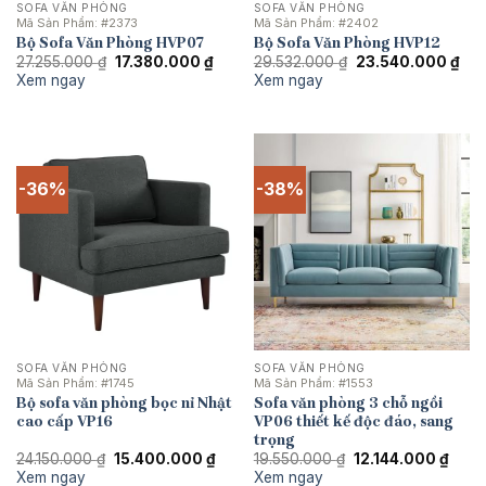
SOFA VĂN PHÒNG
SOFA VĂN PHÒNG
Mã Sản Phẩm:
#2373
Mã Sản Phẩm:
#2402
Bộ Sofa Văn Phòng HVP07
Bộ Sofa Văn Phòng HVP12
Giá
Giá
Giá
Giá
27.255.000
₫
17.380.000
₫
29.532.000
₫
23.540.000
₫
gốc
hiện
gốc
hiệ
Xem ngay
Xem ngay
là:
tại
là:
tại
27.255.000 ₫.
là:
29.532.000 ₫.
là:
17.380.000 ₫.
23.
-36%
-38%
SOFA VĂN PHÒNG
SOFA VĂN PHÒNG
Mã Sản Phẩm:
#1745
Mã Sản Phẩm:
#1553
Bộ sofa văn phòng bọc nỉ Nhật
Sofa văn phòng 3 chỗ ngồi
cao cấp VP16
VP06 thiết kế độc đáo, sang
trọng
Giá
Giá
Giá
Giá
24.150.000
₫
15.400.000
₫
19.550.000
₫
12.144.000
₫
gốc
hiện
gốc
hiện
Xem ngay
Xem ngay
là:
tại
là:
tại