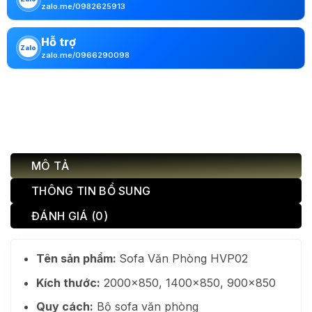
zalo.me/0982625913
Hỗ trợ
Zalo
zalo.me/0966290098
MÔ TẢ
THÔNG TIN BỔ SUNG
ĐÁNH GIÁ (0)
Tên sản phẩm:
Sofa Văn Phòng HVP02
Kích thước:
2000×850, 1400×850, 900×850
Quy cách:
Bộ sofa văn phòng