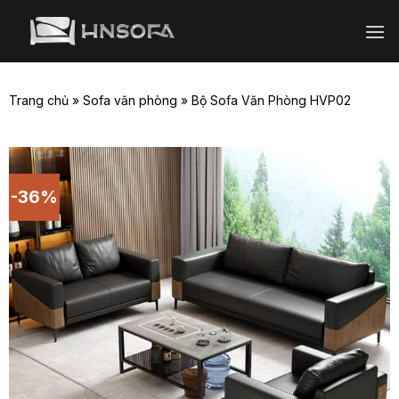
Bỏ
qua
nội
dung
Trang chủ
»
Sofa văn phòng
»
Bộ Sofa Văn Phòng HVP02
-36%