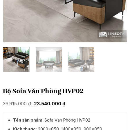
Bộ Sofa Văn Phòng HVP02
Giá
Giá
36.915.000
₫
23.540.000
₫
gốc
hiện
là:
tại
36.915.000 ₫.
là:
Tên sản phẩm:
Sofa Văn Phòng HVP02
23.540.000 ₫.
Kích thước:
2000×850, 1400×850, 900×850