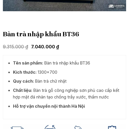
Bàn trà nhập khẩu BT36
Giá
Giá
9.315.000
₫
7.040.000
₫
gốc
hiện
là:
tại
9.315.000 ₫.
là:
Tên sản phẩm:
Bàn trà nhập khẩu BT36
7.040.000 ₫.
Kích thước:
1300×700
Quy cách:
Bàn trà chữ nhật
Chất liệu:
Bàn trà gỗ công nghiệp sơn phủ cao cấp kết
hợp mặt đá nhân tạo chống trầy xước, thấm nước
Hỗ trợ vận chuyển nội thành Hà Nội