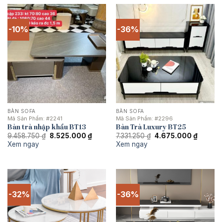
-10%
-36%
BÀN SOFA
BÀN SOFA
Mã Sản Phẩm:
#2241
Mã Sản Phẩm:
#2296
Bàn trà nhập khẩu BT13
Bàn Trà Luxury BT25
Giá
Giá
Giá
Giá
9.458.750
₫
8.525.000
₫
7.331.250
₫
4.675.000
₫
gốc
hiện
gốc
hiện
Xem ngay
Xem ngay
là:
tại
là:
tại
9.458.750 ₫.
là:
7.331.250 ₫.
là:
8.525.000 ₫.
4.675.0
-32%
-36%