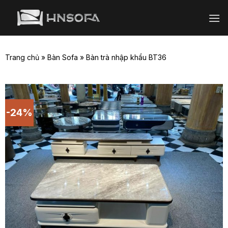
Bỏ
qua
nội
dung
Trang chủ
»
Bàn Sofa
»
Bàn trà nhập khẩu BT36
-24%