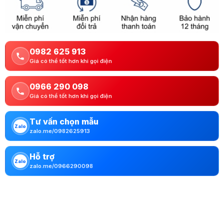
0982 625 913
Giá có thể tốt hơn khi gọi điện
0966 290 098
Giá có thể tốt hơn khi gọi điện
Tư vấn chọn mẫu
Zalo
zalo.me/0982625913
Hỗ trợ
Zalo
zalo.me/0966290098