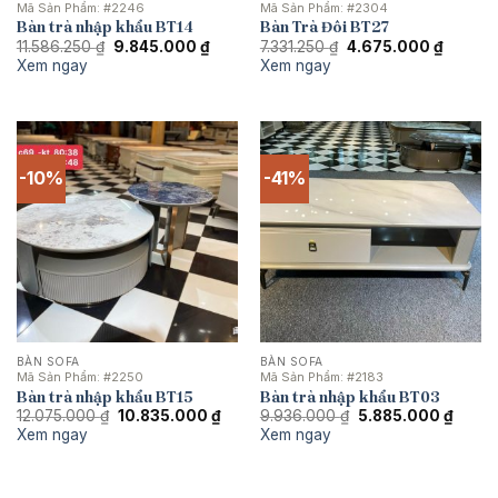
Mã Sản Phẩm:
#2246
Mã Sản Phẩm:
#2304
Bàn trà nhập khẩu BT14
Bàn Trà Đôi BT27
Giá
Giá
Giá
Giá
11.586.250
₫
9.845.000
₫
7.331.250
₫
4.675.000
₫
gốc
hiện
gốc
hiện
Xem ngay
Xem ngay
là:
tại
là:
tại
11.586.250 ₫.
là:
7.331.250 ₫.
là:
9.845.000 ₫.
4.675.0
-10%
-41%
BÀN SOFA
BÀN SOFA
Mã Sản Phẩm:
#2250
Mã Sản Phẩm:
#2183
Bàn trà nhập khẩu BT15
Bàn trà nhập khẩu BT03
Giá
Giá
Giá
Giá
12.075.000
₫
10.835.000
₫
9.936.000
₫
5.885.000
₫
gốc
hiện
gốc
hiện
Xem ngay
Xem ngay
là:
tại
là:
tại
12.075.000 ₫.
là:
9.936.000 ₫.
là:
10.835.000 ₫.
5.885.