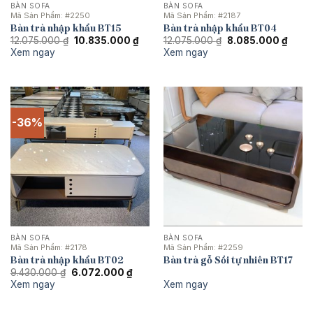
BÀN SOFA
BÀN SOFA
Mã Sản Phẩm:
#2250
Mã Sản Phẩm:
#2187
Bàn trà nhập khẩu BT15
Bàn trà nhập khẩu BT04
Giá
Giá
Giá
Giá
12.075.000
₫
10.835.000
₫
12.075.000
₫
8.085.000
₫
gốc
hiện
gốc
hiện
Xem ngay
Xem ngay
là:
tại
là:
tại
12.075.000 ₫.
là:
12.075.000 ₫.
là:
10.835.000 ₫.
8.085
-36%
BÀN SOFA
BÀN SOFA
Mã Sản Phẩm:
#2178
Mã Sản Phẩm:
#2259
Bàn trà nhập khẩu BT02
Bàn trà gỗ Sồi tự nhiên BT17
Giá
Giá
9.430.000
₫
6.072.000
₫
gốc
hiện
Xem ngay
Xem ngay
là:
tại
9.430.000 ₫.
là:
6.072.000 ₫.