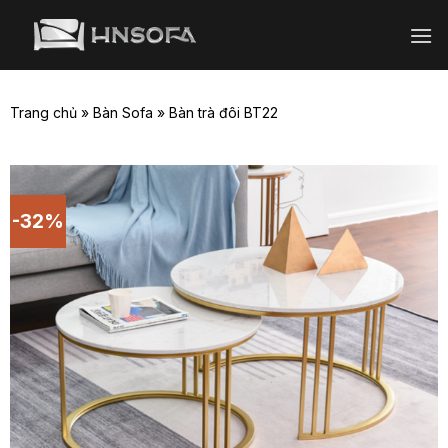
Bỏ
qua
nội
dung
Trang chủ
»
Bàn Sofa
»
Bàn trà đôi BT22
-32%