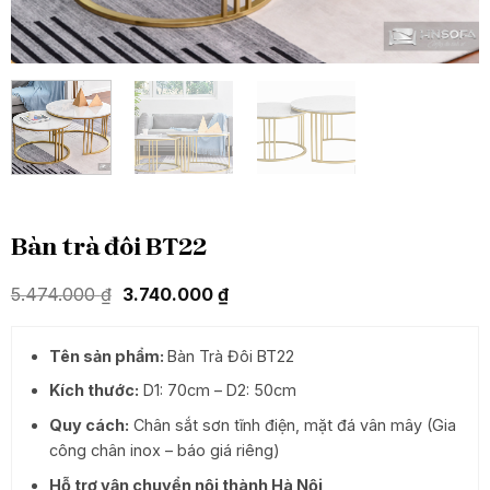
Bàn trà đôi BT22
Giá
Giá
5.474.000
₫
3.740.000
₫
gốc
hiện
là:
tại
5.474.000 ₫.
là:
Tên sản phẩm:
Bàn Trà Đôi BT22
3.740.000 ₫.
Kích thước:
D1: 70cm – D2: 50cm
Quy cách:
Chân sắt sơn tĩnh điện, mặt đá vân mây (Gia
công chân inox – báo giá riêng)
Hỗ trợ vận chuyển nội thành Hà Nội