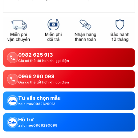
0982 625 913
Giá có thể tốt hơn khi gọi điện
0966 290 098
Giá có thể tốt hơn khi gọi điện
Tư vấn chọn mẫu
Zalo
zalo.me/0982625913
Hỗ trợ
Zalo
zalo.me/0966290098