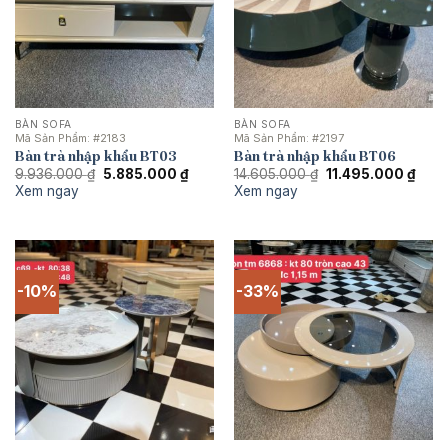
BÀN SOFA
BÀN SOFA
Mã Sản Phẩm:
#2183
Mã Sản Phẩm:
#2197
Bàn trà nhập khẩu BT03
Bàn trà nhập khẩu BT06
Giá
Giá
Giá
Giá
9.936.000
₫
5.885.000
₫
14.605.000
₫
11.495.000
₫
gốc
hiện
gốc
hiện
Xem ngay
Xem ngay
là:
tại
là:
tại
9.936.000 ₫.
là:
14.605.000 ₫.
là:
5.885.000 ₫.
11.49
-10%
-33%