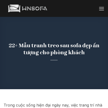
Bỏ
qua
nội
dung
22+ Mẫu tranh treo sau sofa đẹp ấn
tượng cho phòng khách
Trong cuộc sống hiện đại ngày nay, việc trang trí nhà